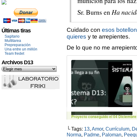
munición para los naz
Sr. Burns en
Ha nacido
Cuidado con
esos botellon
Últimas tiras
quieres
y te arrepientes.
Sagitario
Multitarea
Prepreparación
De lo que no me arrepiento
Una entre un millón
Team fredet
Archivos D13
└ Tags:
13
,
Amor
,
Currículum
,
De
Norma
,
Padme
,
Paloman
,
Peequ