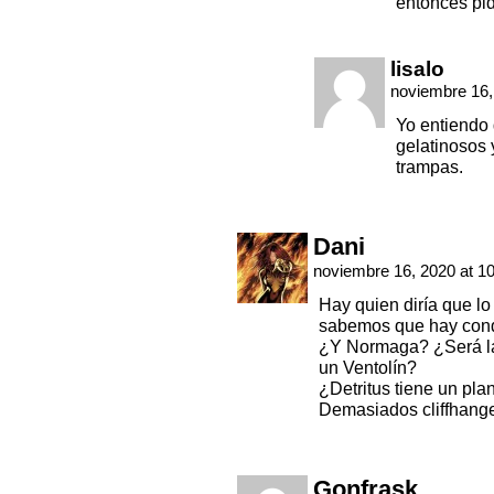
entonces pid
lisalo
noviembre 16,
Yo entiendo 
gelatinosos
trampas.
Dani
noviembre 16, 2020 at 1
Hay quien diría que lo
sabemos que hay cond
¿Y Normaga? ¿Será la
un Ventolín?
¿Detritus tiene un pl
Demasiados cliffhang
Gonfrask