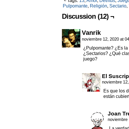
└ Tags:
13
,
Amor
,
Detritus
,
Juego
Pulpomante
,
Religión
,
Sectario
,
Discussion (12) ¬
Vanrik
noviembre 12, 2020 at 0
¿Pulpomante? ¿Es la 
¿Sectarios? ¿Qué clas
juego?
El Suscrip
noviembre 12,
Es que los d
están cubier
Joan Tr
noviembre 
La verdad