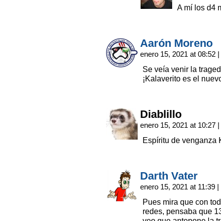
A mí los d4 
Aarón Moreno
enero 15, 2021 at 08:52
|
Se veía venir la trag
¡Kalaverito es el nue
Diablillo
enero 15, 2021 at 10:27
|
Espíritu de venganz
Darth Vater
enero 15, 2021 at 11:39
|
Pues mira que con tod
redes, pensaba que 13 
veo que antepone la tr