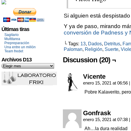
Si alguien está despistado
Y ya de paso, mirando más
Últimas tiras
conversión de Padness y
Sagitario
Multitarea
Prepreparación
└ Tags:
13
,
Dados
,
Detritus
,
Fa
Una entre un millón
Paloman
,
Religión
,
Suerte
,
Viole
Team fredet
Discussion (20) ¬
Archivos D13
Vicente
enero 15, 2021 at 06:56
|
Pobre Kalaverito, pero
Gonfrask
enero 15, 2021 at 07:38
|
Ah…la dura realidad