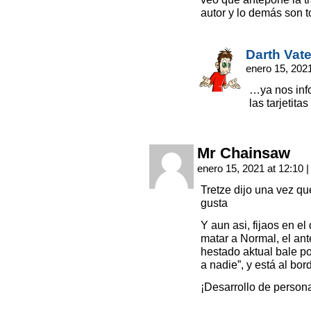
autor y lo demás son t
Darth Vate
enero 15, 202
…ya nos inf
las tarjetit
Mr Chainsaw
enero 15, 2021 at 12:10
|
Tretze dijo una vez q
gusta
Y aun asi, fijaos en e
matar a Normal, el an
hestado aktual bale p
a nadie”, y está al bor
¡Desarrollo de persona