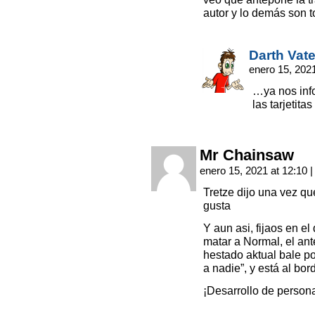
autor y lo demás son t
Darth Vate
enero 15, 202
…ya nos inf
las tarjetit
Mr Chainsaw
enero 15, 2021 at 12:10
|
Tretze dijo una vez q
gusta
Y aun asi, fijaos en e
matar a Normal, el an
hestado aktual bale p
a nadie”, y está al bor
¡Desarrollo de persona