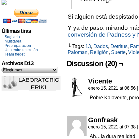
Si alguien está despistado
Y ya de paso, mirando más
Últimas tiras
conversión de Padness y
Sagitario
Multitarea
Prepreparación
└ Tags:
13
,
Dados
,
Detritus
,
Fa
Una entre un millón
Paloman
,
Religión
,
Suerte
,
Viole
Team fredet
Discussion (20) ¬
Archivos D13
Vicente
enero 15, 2021 at 06:56
|
Pobre Kalaverito, pero
Gonfrask
enero 15, 2021 at 07:38
|
Ah…la dura realidad