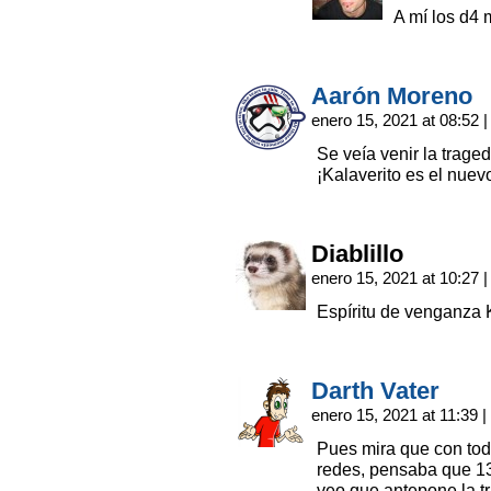
A mí los d4 
Aarón Moreno
enero 15, 2021 at 08:52
|
Se veía venir la trag
¡Kalaverito es el nue
Diablillo
enero 15, 2021 at 10:27
|
Espíritu de venganz
Darth Vater
enero 15, 2021 at 11:39
|
Pues mira que con tod
redes, pensaba que 13 
veo que antepone la tr