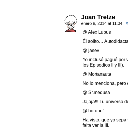
Joan Tretze
enero 8, 2014 at 11:04
|
#
@ Alex Lupus
Él solito… Autodidacta
@ jasev
Yo inclusó pagué por v
los Episodios II y III).
@ Mortanauta
No lo menciona, pero 
@ Sr.medusa
Jajaja!!! Tu universo 
@ horuhe1
Ha visto, que yo sepa y 
falta ver la III.