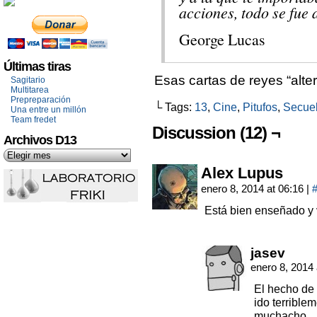
acciones, todo se fue 
George Lucas
Últimas tiras
Esas cartas de reyes “alter
Sagitario
Multitarea
Prepreparación
└ Tags:
13
,
Cine
,
Pitufos
,
Secue
Una entre un millón
Team fredet
Discussion (12) ¬
Archivos D13
Alex Lupus
enero 8, 2014 at 06:16
|
Está bien enseñado y 
jasev
enero 8, 2014
El hecho de 
ido terrible
muchacho.