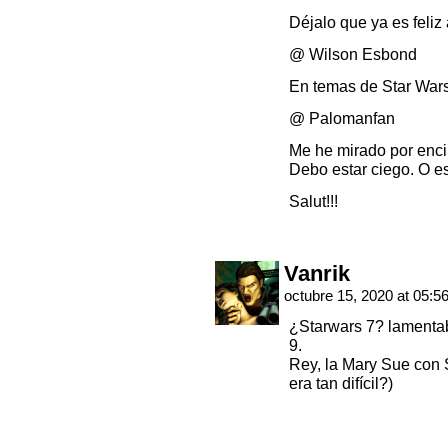
Déjalo que ya es feliz 
@ Wilson Esbond
En temas de Star War
@ Palomanfan
Me he mirado por enci
Debo estar ciego. O e
Salut!!!
Vanrik
octubre 15, 2020 at 05:5
¿Starwars 7? lamentab
9.
Rey, la Mary Sue con S
era tan difícil?)