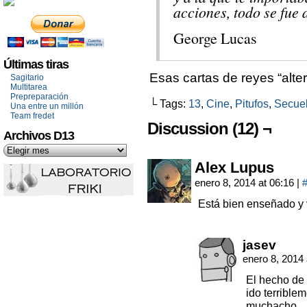
acciones, todo se fue 
George Lucas
Últimas tiras
Esas cartas de reyes “alter
Sagitario
Multitarea
Prepreparación
└ Tags:
13
,
Cine
,
Pitufos
,
Secue
Una entre un millón
Team fredet
Discussion (12) ¬
Archivos D13
Alex Lupus
enero 8, 2014 at 06:16
|
Está bien enseñado y 
jasev
enero 8, 2014
El hecho de 
ido terrible
muchacho.