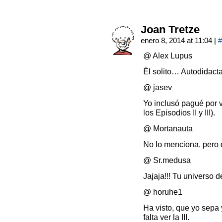
Joan Tretze
enero 8, 2014 at 11:04
|
#
@ Alex Lupus
Él solito… Autodidacta
@ jasev
Yo inclusó pagué por v
los Episodios II y III).
@ Mortanauta
No lo menciona, pero 
@ Sr.medusa
Jajaja!!! Tu universo 
@ horuhe1
Ha visto, que yo sepa y 
falta ver la III.