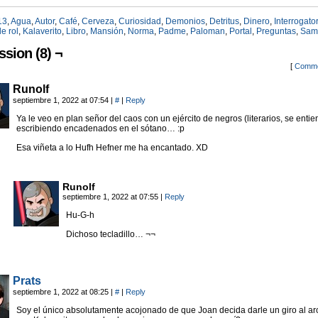
13
,
Agua
,
Autor
,
Café
,
Cerveza
,
Curiosidad
,
Demonios
,
Detritus
,
Dinero
,
Interrogato
e rol
,
Kalaverito
,
Libro
,
Mansión
,
Norma
,
Padme
,
Paloman
,
Portal
,
Preguntas
,
Sam
ssion (8) ¬
[
Comme
Runolf
septiembre 1, 2022 at 07:54
|
#
|
Reply
Ya le veo en plan señor del caos con un ejército de negros (literarios, se entie
escribiendo encadenados en el sótano… :p
Esa viñeta a lo Hufh Hefner me ha encantado. XD
Runolf
septiembre 1, 2022 at 07:55
|
Reply
Hu-G-h
Dichoso tecladillo… ¬¬
Prats
septiembre 1, 2022 at 08:25
|
#
|
Reply
Soy el único absolutamente acojonado de que Joan decida darle un giro al ar