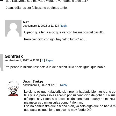
que Kalaverito sea malvado y quiera vengarse o algo así?
Joan, déjanos ser felices, no pedimos tanto.
Raf
septiembre 1, 2022 at 11:42
|
Reply
O peor, que tenía algo que ver con los magos del castillo.
Pero coincido contigo, hay “algo turbio” aquí.
Gonfrask
septiembre 1, 2022 at 11:57
|
#
|
Reply
Yo pense lo mismo respecto a lo de escribir, si lo hacia igual que habla
Joan Tretze
septiembre 1, 2022 at 12:01
|
Reply
Lo cierto es que Kalaverito siempre ha hablado bien, es cierto que
la K y la Z, pero eso es acento por su condición de goblin. En sus
diálogos hay tildes, sus frases están bien puntuadas y no mezcla
mayúsculas y minúsculas como Paloman.
Eso no demuestra que escriba bien, yo solo digo que no habla ma
que pasa es que tiene un acento muy fuerte. XD