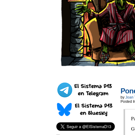
Pone
by
Joan 
Posted I
Pa
G