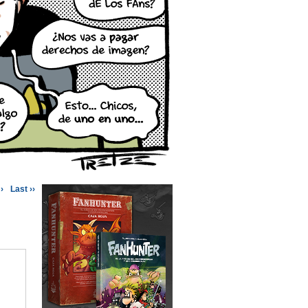
›
Last ››