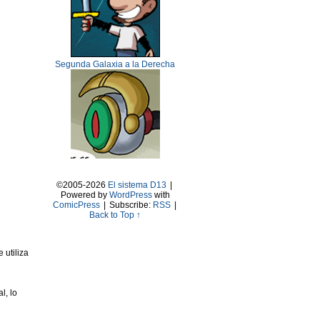
Segunda Galaxia a la Derecha
©2005-2026
El sistema D13
|
Powered by
WordPress
with
ComicPress
|
Subscribe:
RSS
|
Back to Top ↑
 utiliza
l, lo