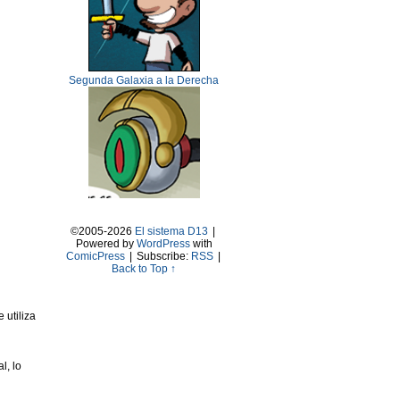
Segunda Galaxia a la Derecha
©2005-2026
El sistema D13
|
Powered by
WordPress
with
ComicPress
|
Subscribe:
RSS
|
Back to Top ↑
 utiliza
l, lo