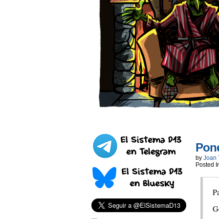
Pone
by
Joan 
Posted I
Pa
G