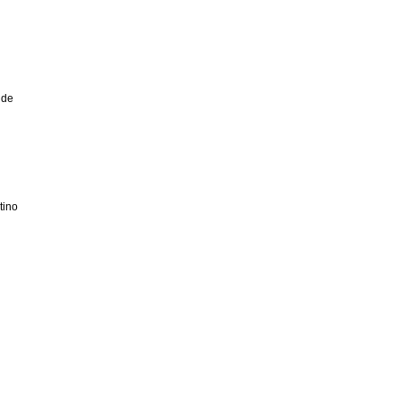
 de
tino