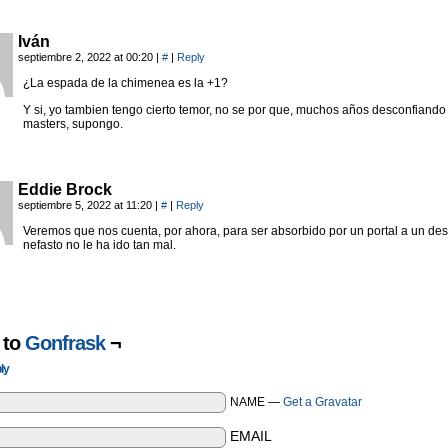
Iván
septiembre 2, 2022 at 00:20
|
#
|
Reply
¿La espada de la chimenea es la +1?
Y si, yo tambien tengo cierto temor, no se por que, muchos años desconfiando
masters, supongo.
Eddie Brock
septiembre 5, 2022 at 11:20
|
#
|
Reply
Veremos que nos cuenta, por ahora, para ser absorbido por un portal a un des
nefasto no le ha ido tan mal.
 to
Gonfrask
¬
ly
NAME —
Get a Gravatar
EMAIL