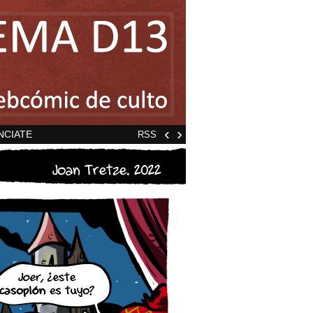
‹
›
NCIATE
RSS