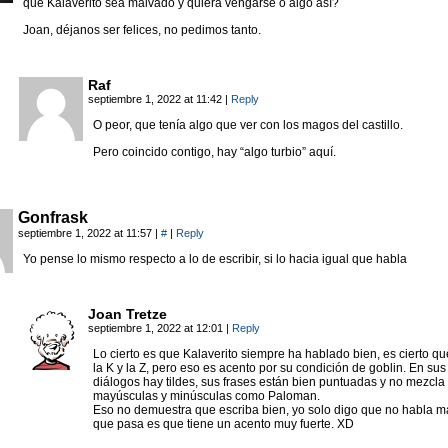
que Kalaverito sea malvado y quiera vengarse o algo así?
Joan, déjanos ser felices, no pedimos tanto.
Raf
septiembre 1, 2022 at 11:42
|
Reply
O peor, que tenía algo que ver con los magos del castillo.
Pero coincido contigo, hay “algo turbio” aquí.
Gonfrask
septiembre 1, 2022 at 11:57
|
#
|
Reply
Yo pense lo mismo respecto a lo de escribir, si lo hacia igual que habla
Joan Tretze
septiembre 1, 2022 at 12:01
|
Reply
Lo cierto es que Kalaverito siempre ha hablado bien, es cierto que
la K y la Z, pero eso es acento por su condición de goblin. En sus
diálogos hay tildes, sus frases están bien puntuadas y no mezcla
mayúsculas y minúsculas como Paloman.
Eso no demuestra que escriba bien, yo solo digo que no habla ma
que pasa es que tiene un acento muy fuerte. XD