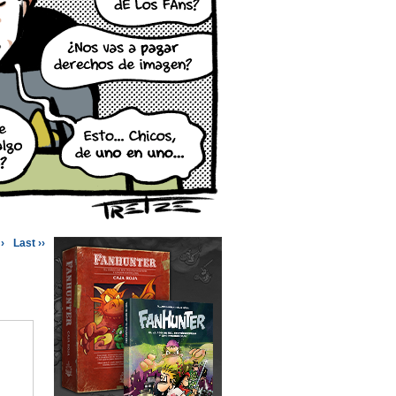
›
Last ››