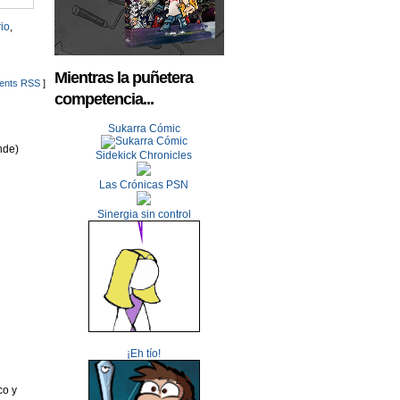
rio
,
Mientras la puñetera
nts RSS
]
competencia...
Sukarra Cómic
nde)
Sidekick Chronicles
Las Crónicas PSN
Sinergia sin control
¡Eh tío!
co y