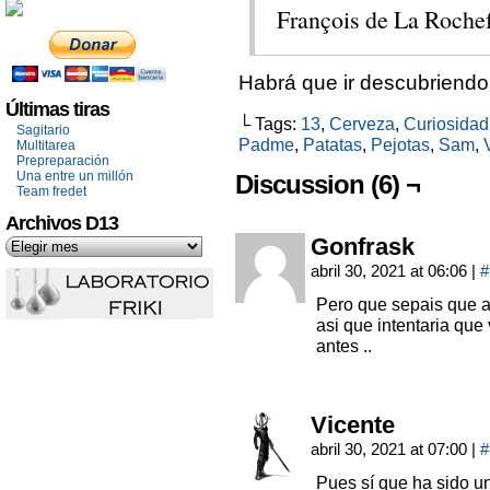
François de La Roche
Habrá que ir descubriendo
Últimas tiras
└ Tags:
13
,
Cerveza
,
Curiosidad
Sagitario
Padme
,
Patatas
,
Pejotas
,
Sam
,
Multitarea
Prepreparación
Una entre un millón
Discussion (6) ¬
Team fredet
Archivos D13
Gonfrask
abril 30, 2021 at 06:06
|
#
Pero que sepais que a
asi que intentaria que 
antes ..
Vicente
abril 30, 2021 at 07:00
|
#
Pues sí que ha sido u