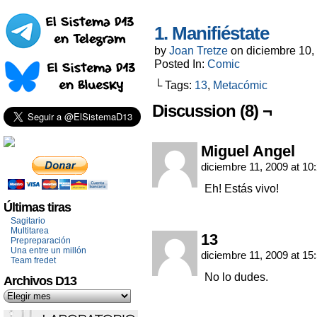
1. Manifiéstate
by
Joan Tretze
on
diciembre 10,
Posted In:
Comic
└ Tags:
13
,
Metacómic
Discussion (8) ¬
Miguel Angel
diciembre 11, 2009 at 10
Eh! Estás vivo!
Últimas tiras
Sagitario
Multitarea
13
Prepreparación
Una entre un millón
diciembre 11, 2009 at 15
Team fredet
No lo dudes.
Archivos D13