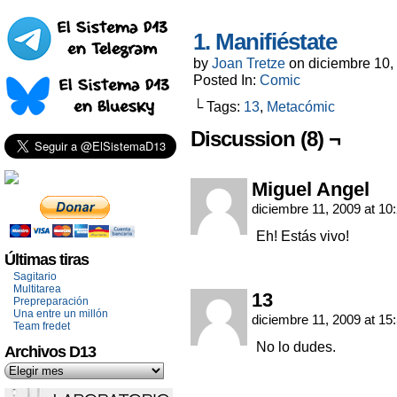
1. Manifiéstate
by
Joan Tretze
on
diciembre 10,
Posted In:
Comic
└ Tags:
13
,
Metacómic
Discussion (8) ¬
Miguel Angel
diciembre 11, 2009 at 10
Eh! Estás vivo!
Últimas tiras
Sagitario
Multitarea
13
Prepreparación
Una entre un millón
diciembre 11, 2009 at 15
Team fredet
No lo dudes.
Archivos D13