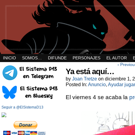
INICIO
SOMOS…
DIFUNDE
PERSONAJES
EL AUTOR
‹ Previou
Ya está aquí…
by
Joan Tretze
on
diciembre 1, 
Posted In:
Anuncio
,
Ayudar juga
El viernes 4 se acaba la
pr
Seguir a @ElSistemaD13