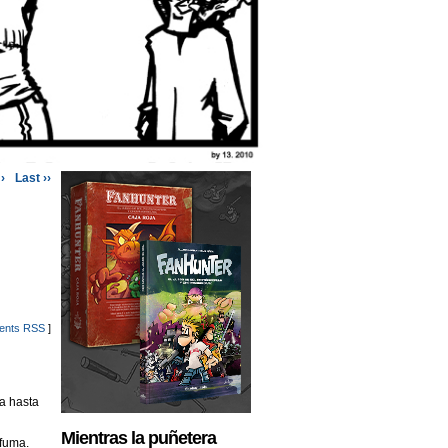
›
Last ››
nts RSS
]
a hasta
Mientras la puñetera
 fuma.