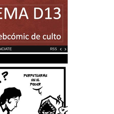
‹
›
NCIATE
RSS