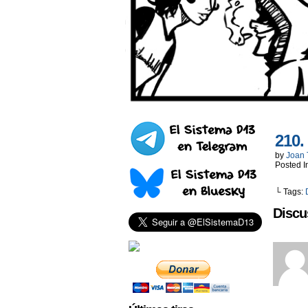
210.
by
Joan 
Posted I
└ Tags:
Discu