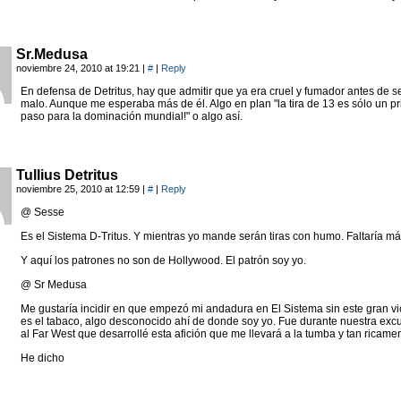
Sr.Medusa
noviembre 24, 2010 at 19:21
|
#
|
Reply
En defensa de Detritus, hay que admitir que ya era cruel y fumador antes de se
malo. Aunque me esperaba más de él. Algo en plan "la tira de 13 es sólo un p
paso para la dominación mundial!" o algo así.
Tullius Detritus
noviembre 25, 2010 at 12:59
|
#
|
Reply
@ Sesse
Es el Sistema D-Tritus. Y mientras yo mande serán tiras con humo. Faltaría má
Y aquí los patrones no son de Hollywood. El patrón soy yo.
@ Sr Medusa
Me gustaría incidir en que empezó mi andadura en El Sistema sin este gran vi
es el tabaco, algo desconocido ahí de donde soy yo. Fue durante nuestra exc
al Far West que desarrollé esta afición que me llevará a la tumba y tan ricamen
He dicho