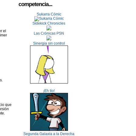
competencia...
Sukarra Cómic
Sidekick Chronicles
r el
Las Crónicas PSN
rimer
Sinergia sin control
s.
¡Eh tío!
cio que
ursión
te.
Segunda Galaxia a la Derecha