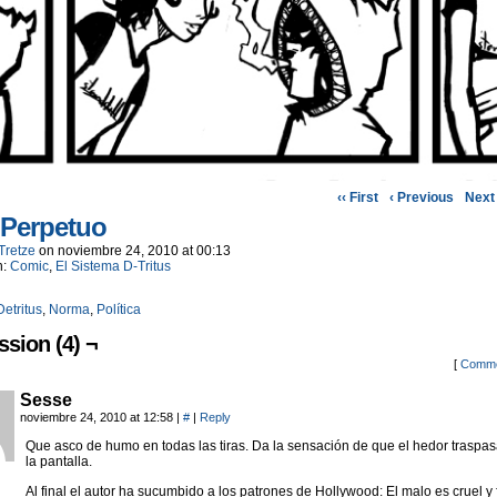
‹‹ First
‹ Previous
Next 
 Perpetuo
Tretze
on
noviembre 24, 2010
at
00:13
n:
Comic
,
El Sistema D-Tritus
Detritus
,
Norma
,
Política
ssion (4) ¬
[
Comme
Sesse
noviembre 24, 2010 at 12:58
|
#
|
Reply
Que asco de humo en todas las tiras. Da la sensación de que el hedor traspas
la pantalla.
Al final el autor ha sucumbido a los patrones de Hollywood: El malo es cruel y