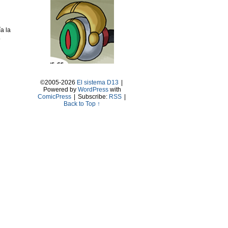
a la
.
©2005-2026
El sistema D13
|
Powered by
WordPress
with
ComicPress
|
Subscribe:
RSS
|
Back to Top ↑