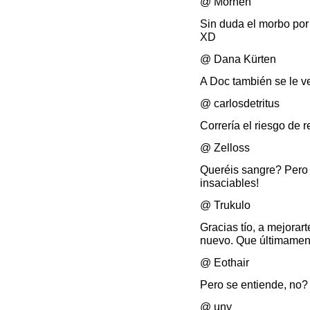
@ Mornen
Sin duda el morbo por
XD
@ Dana Kürten
A Doc también se le v
@ carlosdetritus
Correría el riesgo de
@ Zelloss
Queréis sangre? Pero 
insaciables!
@ Trukulo
Gracias tío, a mejorart
nuevo. Que últimame
@ Eothair
Pero se entiende, no
@ uny