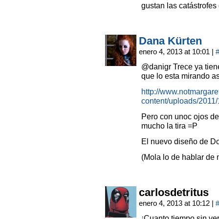
gustan las catástrofes
Dana Kürten
enero 4, 2013 at 10:01
|
@danigr Trece ya tie
que lo esta mirando as
http://www.notmargaret
content/uploads/2011
Pero con unoc ojos de 
mucho la tira =P
El nuevo diseño de Doc
(Mola lo de hablar de
carlosdetritus
enero 4, 2013 at 10:12
|
¡Cuanto tiempo sin ve