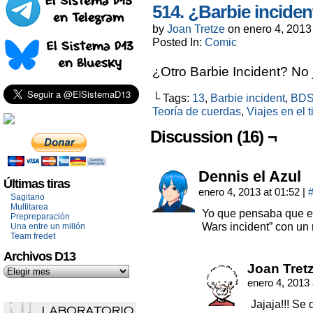
514. ¿Barbie inciden
by
Joan Tretze
on
enero 4, 2013
Posted In:
Comic
¿Otro Barbie Incident? No 
└ Tags:
13
,
Barbie incident
,
BD
Teoría de cuerdas
,
Viajes en el 
Discussion (16) ¬
Dennis el Azul
Últimas tiras
enero 4, 2013 at 01:52
|
Sagitario
Multitarea
Yo que pensaba que est
Prepreparación
Wars incident” con un
Una entre un millón
Team fredet
Archivos D13
Joan Tret
enero 4, 2013
Jajaja!!! Se