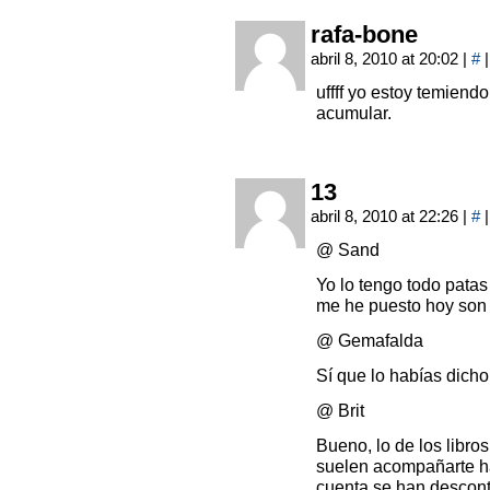
rafa-bone
abril 8, 2010 at 20:02
|
#
|
uffff yo estoy temiend
acumular.
13
abril 8, 2010 at 22:26
|
#
|
@ Sand
Yo lo tengo todo patas 
me he puesto hoy son l
@ Gemafalda
Sí que lo habías dicho
@ Brit
Bueno, lo de los libr
suelen acompañarte ha
cuenta se han descont