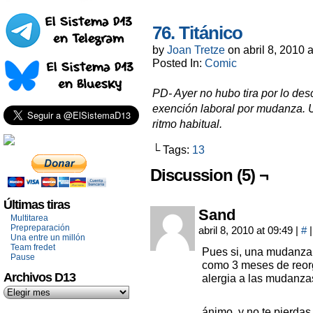
76. Titánico
by
Joan Tretze
on
abril 8, 2010
Posted In:
Comic
PD- Ayer no hubo tira por lo desc
exención laboral por mudanza. 
ritmo habitual.
└ Tags:
13
Discussion (5) ¬
Últimas tiras
Sand
Multitarea
Prepreparación
abril 8, 2010 at 09:49
|
#
|
Una entre un millón
Team fredet
Pues si, una mudanza
Pause
como 3 meses de reor
Archivos D13
alergia a las mudanzas
ánimo, y no te pierdas