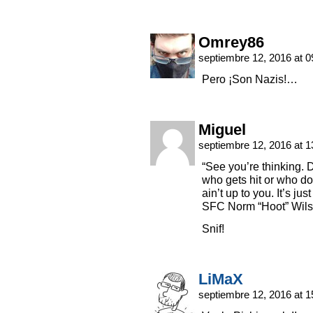
Omrey86
septiembre 12, 2016 at 
Pero ¡Son Nazis!…
Miguel
septiembre 12, 2016 at 
“See you’re thinking. 
who gets hit or who doe
ain’t up to you. It’s just
SFC Norm “Hoot” Wil
Snif!
LiMaX
septiembre 12, 2016 at 