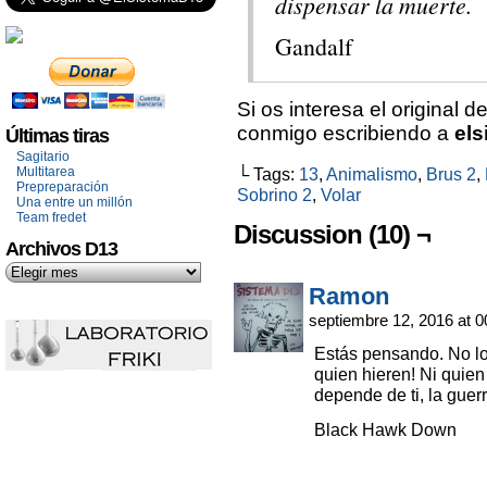
dispensar la muerte.
Gandalf
Si os interesa el original d
conmigo escribiendo a
el
Últimas tiras
Sagitario
Multitarea
└ Tags:
13
,
Animalismo
,
Brus 2
,
Prepreparación
Sobrino 2
,
Volar
Una entre un millón
Team fredet
Discussion (10) ¬
Archivos D13
Ramon
septiembre 12, 2016 at 
Estás pensando. No lo
quien hieren! Ni quie
depende de ti, la guerr
Black Hawk Down