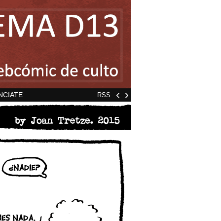
‹
›
NCIATE
RSS