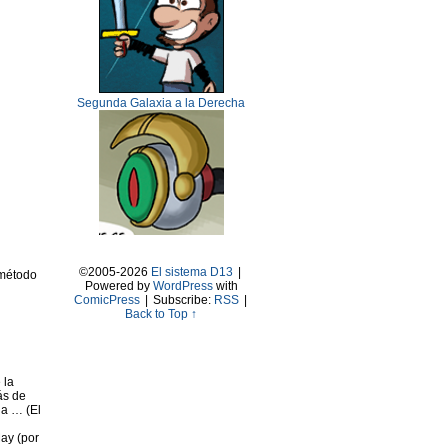
Segunda Galaxia a la Derecha
©2005-2026
El sistema D13
|
 método
Powered by
WordPress
with
ComicPress
|
Subscribe:
RSS
|
Back to Top ↑
 la
ás de
la … (El
ay (por