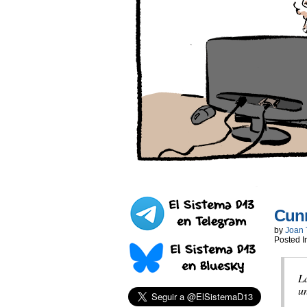
Cun
by
Joan 
Posted I
La
un