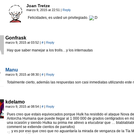
Joan Tretze
marzo 9, 2015 at 22:51
|
Reply
Felicidades, es usted un privilegiado.
Gonfrask
marzo 9, 2015 at 03:52
|
#
|
Reply
Hay que saber manejar a los trolls…y los internautas
Manu
marzo 9, 2015 at 08:30
|
#
|
Reply
Totalmente cierto, además las respuestas son casi inmediatas utilizando este
kdelamo
marzo 9, 2015 at 08:54
|
#
|
Reply
Pues creo que estais equivocados porque Hulk ha resistido el ataque Nova de
Antorcha Humana que puede llegar al 1 000 000 de grados centígrados en m
una ocasión y siendo Hulka su prima me atrevo a elucubrar que … blablablab
comment se extiende cientos de parrafos)
… y es por eso que creo que no aguantaría la mirada de venganza de la Tía M