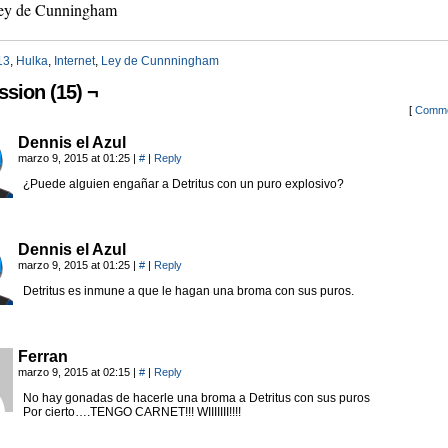
ey de Cunningham
13
,
Hulka
,
Internet
,
Ley de Cunnningham
ssion (15) ¬
[
Comme
Dennis el Azul
marzo 9, 2015 at 01:25
|
#
|
Reply
¿Puede alguien engañar a Detritus con un puro explosivo?
Dennis el Azul
marzo 9, 2015 at 01:25
|
#
|
Reply
Detritus es inmune a que le hagan una broma con sus puros.
Ferran
marzo 9, 2015 at 02:15
|
#
|
Reply
No hay gonadas de hacerle una broma a Detritus con sus puros
Por cierto….TENGO CARNET!!! WIIIIIII!!!!