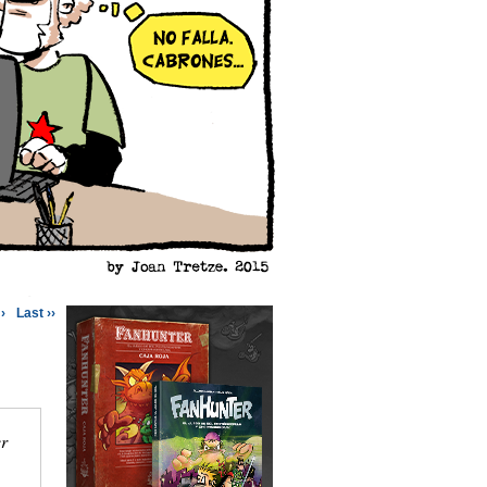
›
Last ››
er