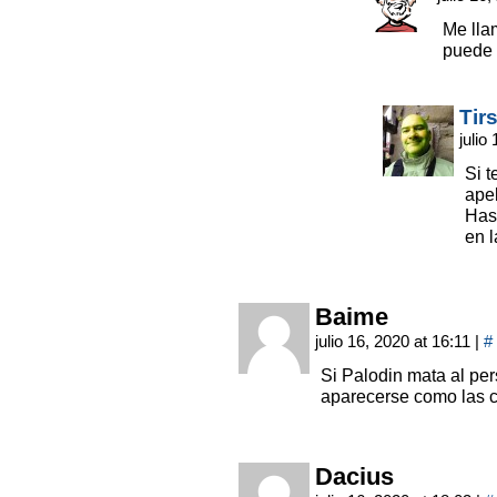
Me lla
puede r
Tir
julio
Si t
apel
Hast
en l
Baime
julio 16, 2020 at 16:11
|
#
Si Palodin mata al per
aparecerse como las 
Dacius