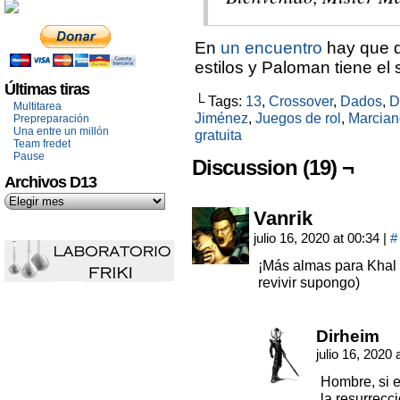
En
un encuentro
hay que d
estilos y Paloman tiene el 
Últimas tiras
└ Tags:
13
,
Crossover
,
Dados
,
D
Multitarea
Jiménez
,
Juegos de rol
,
Marcian
Prepreparación
Una entre un millón
gratuita
Team fredet
Pause
Discussion (19) ¬
Archivos D13
Vanrik
julio 16, 2020 at 00:34
|
#
¡Más almas para Khal 
revivir supongo)
Dirheim
julio 16, 2020
Hombre, si e
la resurrecc