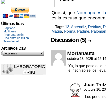
Que sí, que
Normaga es l
es la excusa que encontrar
Últimas tiras
└ Tags:
13
,
Aprendiz
,
Detritus
,
Di
Sagitario
Magia
,
Norma
,
Padme
,
Paloma
Multitarea
Prepreparación
Una entre un millón
Discussion (5) ¬
Team fredet
Archivos D13
Mortanauta
octubre 13, 2025 at 15:1
Ya, lo que pasa es que
el hechizo se los llev
Joan Tret
octubre 16, 2
Los peequis,