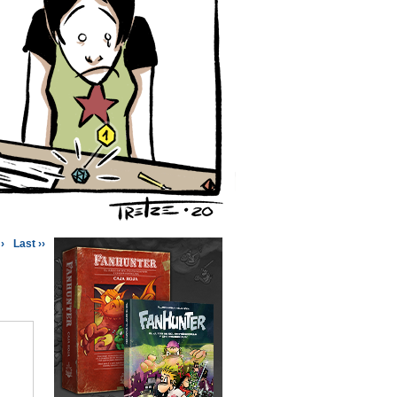
›
Last ››