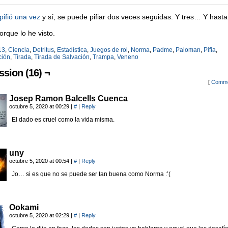
pifió una vez
y sí, se puede pifiar dos veces seguidas. Y tres… Y hasta
orque lo he visto.
13
,
Ciencia
,
Detritus
,
Estadística
,
Juegos de rol
,
Norma
,
Padme
,
Paloman
,
Pifia
,
ción
,
Tirada
,
Tirada de Salvación
,
Trampa
,
Veneno
ssion (16) ¬
[
Comme
Josep Ramon Balcells Cuenca
octubre 5, 2020 at 00:29
|
#
|
Reply
El dado es cruel como la vida misma.
uny
octubre 5, 2020 at 00:54
|
#
|
Reply
Jo… si es que no se puede ser tan buena como Norma :’(
Ookami
octubre 5, 2020 at 02:29
|
#
|
Reply