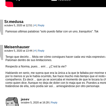
Sr.medusa
octubre 5, 2020 at 12:51
|
#
|
Reply
Famosas ultimas palabras “solo puedo fallar con un uno, tranquilos”. Tsk
Meisenhauser
octubre 5, 2020 at 13:44
|
#
|
Reply
Tengo que decirlo… Mola ver cómo consigues hacer cada vez más expresivo 
Paloman dentro de sus limitaciones.
Respecto a Norma, pues… errr… ¿C’est la vie?
Hablando en serio, me suena que era la única a la que le faltaba por morirse s
por lo menos si ya le había ocurrido, fue hace mucho más tiempo que el resto
compañeros. Es decir… que ya se acercaba el momento de que le tocara la ch
como quien dice. Aunque no deja de doler con lo maja que es. Puestos a morir
tratándose de ella, solo podía ser así… arriesgándose por otro personaje.
jasev
octubre 5, 2020 at 16:28
|
Reply