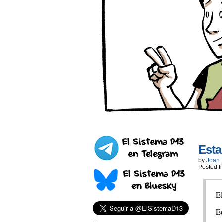
Esta
by
Joan 
Posted I
El
E