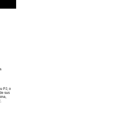
a
u PJ, o
 de sus
ina,
,