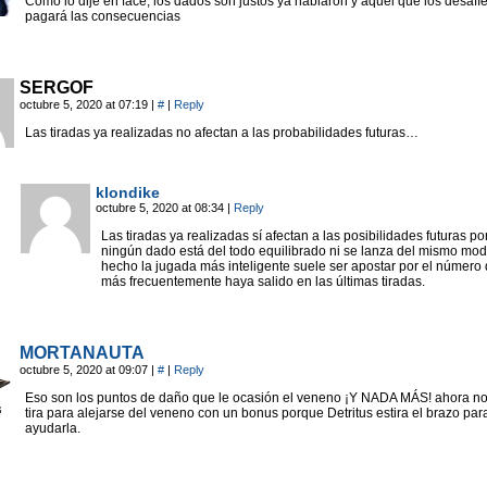
Como lo dije en face, los dados son justos ya hablaron y aquel que los desafí
pagará las consecuencias
SERGOF
octubre 5, 2020 at 07:19
|
#
|
Reply
Las tiradas ya realizadas no afectan a las probabilidades futuras…
klondike
octubre 5, 2020 at 08:34
|
Reply
Las tiradas ya realizadas sí afectan a las posibilidades futuras p
ningún dado está del todo equilibrado ni se lanza del mismo mo
hecho la jugada más inteligente suele ser apostar por el número
más frecuentemente haya salido en las últimas tiradas.
MORTANAUTA
octubre 5, 2020 at 09:07
|
#
|
Reply
Eso son los puntos de daño que le ocasión el veneno ¡Y NADA MÁS! ahora n
tira para alejarse del veneno con un bonus porque Detritus estira el brazo par
ayudarla.