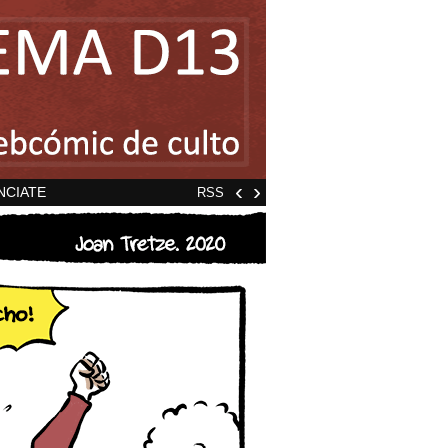
‹
›
NCIATE
RSS