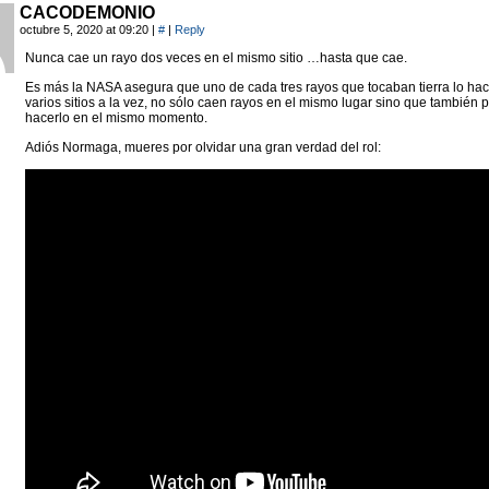
CACODEMONIO
octubre 5, 2020 at 09:20
|
#
|
Reply
Nunca cae un rayo dos veces en el mismo sitio …hasta que cae.
Es más la NASA asegura que uno de cada tres rayos que tocaban tierra lo hac
varios sitios a la vez, no sólo caen rayos en el mismo lugar sino que también
hacerlo en el mismo momento.
Adiós Normaga, mueres por olvidar una gran verdad del rol: