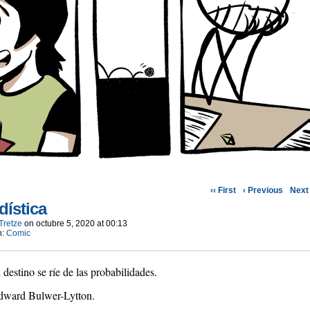
‹‹ First
‹ Previous
Next 
dística
Tretze
on
octubre 5, 2020
at
00:13
n:
Comic
 destino se ríe de las probabilidades.
dward Bulwer-Lytton.