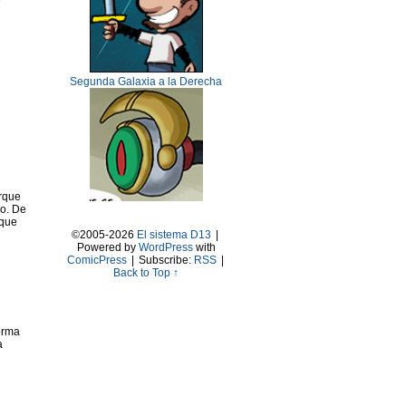
e
Segunda Galaxia a la Derecha
orque
do. De
 que
©2005-2026
El sistema D13
|
Powered by
WordPress
with
ComicPress
|
Subscribe:
RSS
|
Back to Top ↑
orma
a