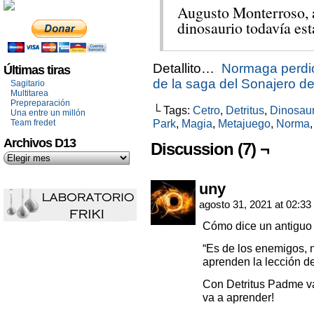
Augusto Monterroso, a
dinosaurio todavía est
Detallito…
Normaga perdió
Últimas tiras
de la saga del Sonajero 
Sagitario
Multitarea
Prepreparación
└ Tags:
Cetro
,
Detritus
,
Dinosaur
Una entre un millón
Park
,
Magia
,
Metajuego
,
Norma
Team fredet
Archivos D13
Discussion (7) ¬
uny
agosto 31, 2021 at 02:33
Cómo dice un antiguo 
“Es de los enemigos, 
aprenden la lección de
Con Detritus Padme va
va a aprender!