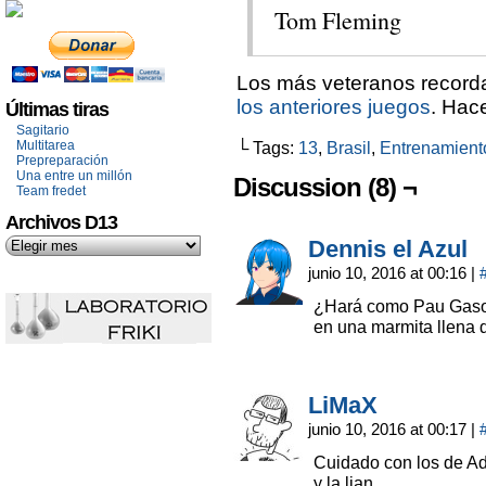
Tom Fleming
Los más veteranos recor
los anteriores juegos
. Hac
Últimas tiras
Sagitario
Multitarea
└ Tags:
13
,
Brasil
,
Entrenamient
Prepreparación
Una entre un millón
Discussion (8) ¬
Team fredet
Archivos D13
Dennis el Azul
junio 10, 2016 at 00:16
|
¿Hará como Pau Gasol 
en una marmita llena 
LiMaX
junio 10, 2016 at 00:17
|
Cuidado con los de A
y la lian…