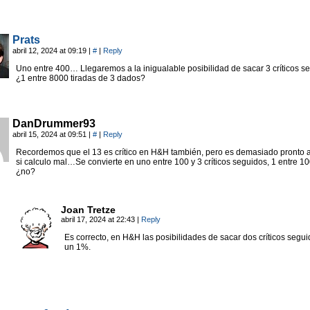
Prats
abril 12, 2024 at 09:19
|
#
|
Reply
Uno entre 400… Llegaremos a la inigualable posibilidad de sacar 3 críticos s
¿1 entre 8000 tiradas de 3 dados?
DanDrummer93
abril 15, 2024 at 09:51
|
#
|
Reply
Recordemos que el 13 es crítico en H&H también, pero es demasiado pronto 
si calculo mal…Se convierte en uno entre 100 y 3 críticos seguidos, 1 entre 10
¿no?
Joan Tretze
abril 17, 2024 at 22:43
|
Reply
Es correcto, en H&H las posibilidades de sacar dos críticos segu
un 1%.