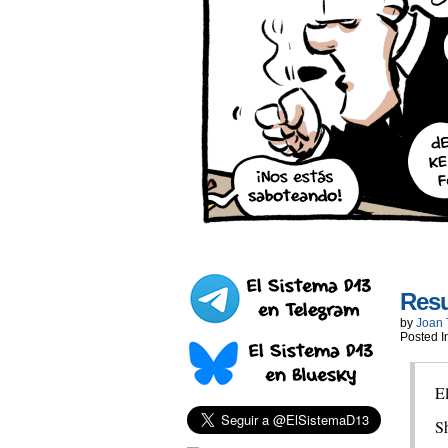
Res
by
Joan 
Posted I
El
S