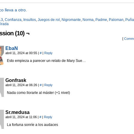
co lleva a otro.
13
,
Confianza
,
Insultos
,
Juegos de rol
,
Nigromante
,
Norma
,
Padme
,
Paloman
,
Puña
irada
ssion (10) ¬
[
Comme
EbaN
abril 11, 2024 at 00:55
|
#
|
Reply
Esto empieza a parecer un relato de Mary Sue…
Gonfrask
abril 11, 2024 at 06:26
|
#
|
Reply
Nada como llorarle al máster (+1 nivel)
Sr.medusa
abril 11, 2024 at 11:06
|
#
|
Reply
La fortuna sonríe a los audaces