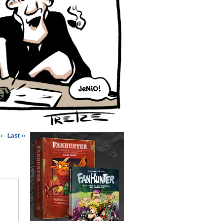
›
Last ››