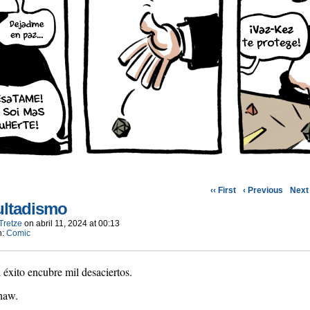
‹‹ First
‹ Previous
Next 
ultadismo
Tretze
on
abril 11, 2024
at
00:13
n:
Comic
 éxito encubre mil desaciertos.
haw.