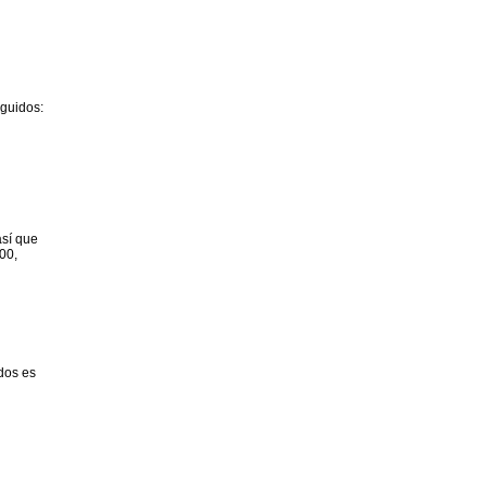
eguidos:
así que
00,
idos es