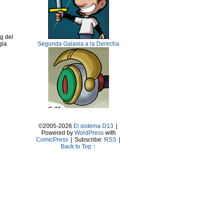
ug del
gia
Segunda Galaxia a la Derecha
©2005-2026
El sistema D13
|
Powered by
WordPress
with
ComicPress
|
Subscribe:
RSS
|
Back to Top ↑