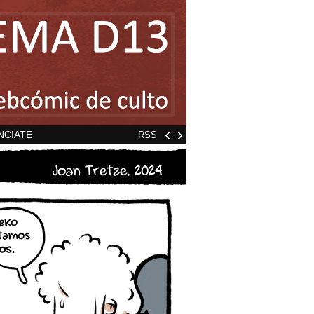
‹
›
NCIATE
RSS