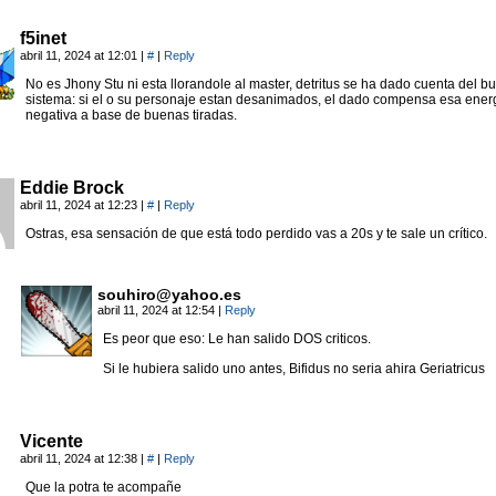
f5inet
abril 11, 2024 at 12:01
|
#
|
Reply
No es Jhony Stu ni esta llorandole al master, detritus se ha dado cuenta del b
sistema: si el o su personaje estan desanimados, el dado compensa esa ener
negativa a base de buenas tiradas.
Eddie Brock
abril 11, 2024 at 12:23
|
#
|
Reply
Ostras, esa sensación de que está todo perdido vas a 20s y te sale un crítico.
souhiro@yahoo.es
abril 11, 2024 at 12:54
|
Reply
Es peor que eso: Le han salido DOS criticos.
Si le hubiera salido uno antes, Bifidus no seria ahira Geriatricus
Vicente
abril 11, 2024 at 12:38
|
#
|
Reply
Que la potra te acompañe