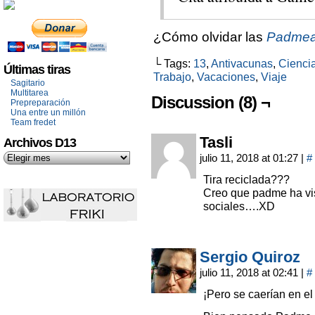
¿Cómo olvidar las
Padmea
└ Tags:
13
,
Antivacunas
,
Cienci
Últimas tiras
Trabajo
,
Vacaciones
,
Viaje
Sagitario
Multitarea
Discussion (8) ¬
Prepreparación
Una entre un millón
Team fredet
Tasli
Archivos D13
julio 11, 2018 at 01:27
|
#
Tira reciclada???
Creo que padme ha vis
sociales….XD
Sergio Quiroz
julio 11, 2018 at 02:41
|
#
¡Pero se caerían en el