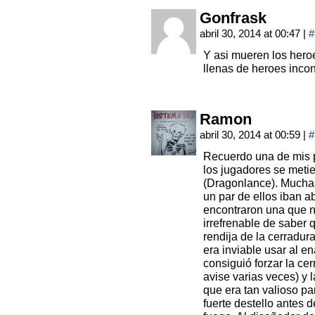
Gonfrask
abril 30, 2014 at 00:47
|
#
Y asi mueren los hero
llenas de heroes inco
Ramon
abril 30, 2014 at 00:59
|
#
Recuerdo una de mis 
los jugadores se metie
(Dragonlance). Muchas
un par de ellos iban a
encontraron una que n
irrefrenable de saber 
rendija de la cerradu
era inviable usar al e
consiguió forzar la c
avise varias veces) y l
que era tan valioso p
fuerte destello antes 