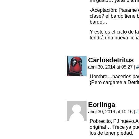
mi gusto… ya ahora h
-Aceptación: Pasame e
clase? el bardo tiene
bardo…
Y este es el ciclo de l
tendrá una nueva ficha
Carlosdetritus
abril 30, 2014 at 09:27
|
#
Hombre…hacerles pasar
¡Pero cargarse a Detri
Eorlinga
abril 30, 2014 at 10:16
|
#
Pobrecito, PJ nuevo.
original… Trece ya pu
los de tener piedad.