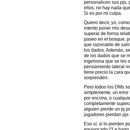
personalicen sus pjs,
ellos, no hay nada q
Si es por mi culpa.
Quiero decir, yo, com
intento poner mis desa
superar de forma relat
paseo en el bosque, p
que razonable de salir
los dados. Además, s
de los dados que se m
ingeniosa que se les o
pensamiento lateral m
tiene precio la cara q
sorprenden.
Pero todos los DMs s
simplemente, un error 
por encima, o cualquie
completamente supera
alguien pierde un pj p
jugadores pierdan pjs
Eso sí, si lo pierden 
equivocado (“Le hago u