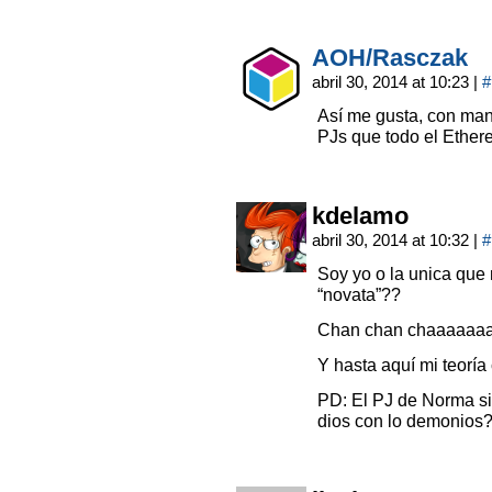
AOH/Rasczak
abril 30, 2014 at 10:23
|
#
Así me gusta, con mano
PJs que todo el Ether
kdelamo
abril 30, 2014 at 10:32
|
#
Soy yo o la unica que
“novata”??
Chan chan chaaaaaaa
Y hasta aquí mi teoría
PD: El PJ de Norma s
dios con lo demonios