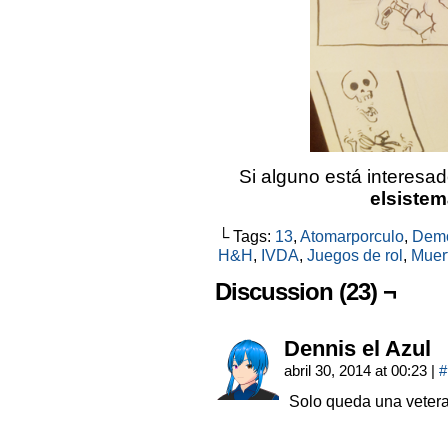
Si alguno está interesad
elsiste
└ Tags:
13
,
Atomarporculo
,
Dem
H&H
,
IVDA
,
Juegos de rol
,
Muer
Discussion (23) ¬
Dennis el Azul
abril 30, 2014 at 00:23
|
#
Solo queda una veter