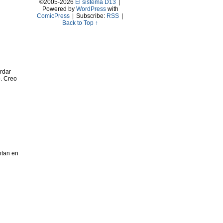
©2005-2026
El sistema D13
|
Powered by
WordPress
with
ComicPress
|
Subscribe:
RSS
|
Back to Top ↑
rdar
o. Creo
ntan en
n