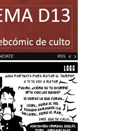
‹
›
NCIATE
RSS