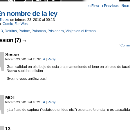
‹‹ First
‹ Previous
Next 
En nombre de la ley
Tretze
on
febrero 23, 2010
at
00:13
n:
Comic
,
Far West
13
,
Detritus
,
Padme
,
Paloman
,
Prisionero
,
Viajes en el tiempo
ssion (7) ¬
[
Comme
Sesse
febrero 23, 2010 at 13:32
|
#
|
Reply
Gran calidad en el dibujo de esta tira, manteniendo el tono en el resto de facet
Nueva subida de listón.
Svp, ne vous arrêtez pas!
MOT
febrero 23, 2010 at 18:21
|
#
|
Reply
¿La frase de captura ("estáis detenidos etc.") es una referencia, o es casualid
13