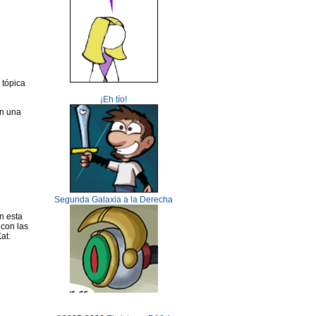
 tópica
¡Eh tío!
on una
Segunda Galaxia a la Derecha
n esta
 con las
at.