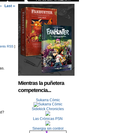
›
Last ››
nts RSS
]
as.
Mientras la puñetera
competencia...
Sukarra Cómic
Sidekick Chronicles
ad?
Las Crónicas PSN
Sinergia sin control