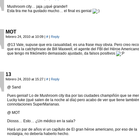
Mushroom city… jaja ¡¡qué grande!!
Esta tira me ha gustado mucho… el final es genial
MOT
febrero 24, 2010 at 10:09
|
#
|
Reply
@13 Vale, supuse que era casualidad, es una frase muy obvia. Pero creo reco
que era la catchphrase de Bill Maxwell, el agente del FBI del Héroe American
que tengo mi frikómetro demasiado ajustado, da falsos positivos
13
febrero 24, 2010 at 15:27
|
#
|
Reply
@ Sand
Pues genial! Lo de Mushroom city iba por las ciudades champiñón que se me
Lucky luke (qué salen de la noche al día) pero acabo de ver que tiene tambié
connotaciones SuperMarianas.
@ MOT
Diosss… Esto… ¿Un médico en la sala?
Hará un par de años vi un capítulo de El gran héroe americano, por eso de la
nostalgia, no debería haberlo hecho.