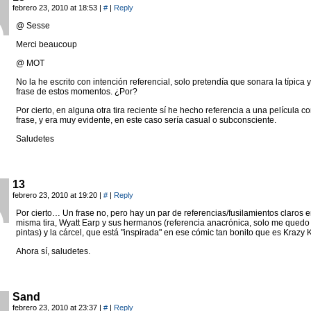
febrero 23, 2010 at 18:53
|
#
|
Reply
@ Sesse
Merci beaucoup
@ MOT
No la he escrito con intención referencial, solo pretendía que sonara la típica y
frase de estos momentos. ¿Por?
Por cierto, en alguna otra tira reciente sí he hecho referencia a una película c
frase, y era muy evidente, en este caso sería casual o subconsciente.
Saludetes
13
febrero 23, 2010 at 19:20
|
#
|
Reply
Por cierto… Un frase no, pero hay un par de referencias/fusilamientos claros e
misma tira, Wyatt Earp y sus hermanos (referencia anacrónica, solo me quedo
pintas) y la cárcel, que está "inspirada" en ese cómic tan bonito que es Krazy K
Ahora sí, saludetes.
Sand
febrero 23, 2010 at 23:37
|
#
|
Reply