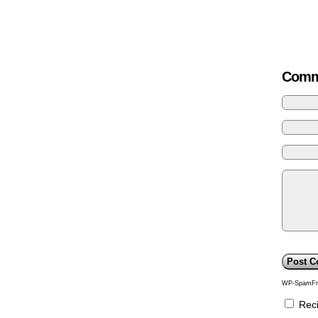
Comm
WP-SpamFr
Reci