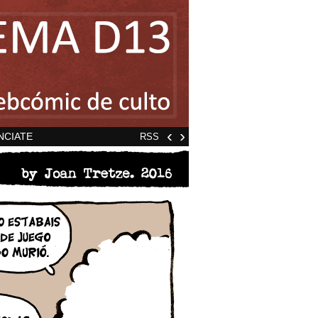
‹
›
NCIATE
RSS