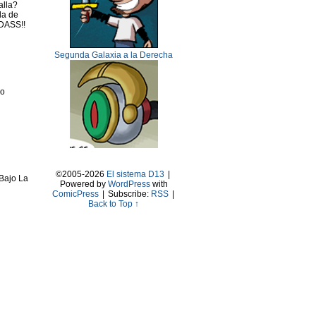
alla?
la de
ADASS!!
Segunda Galaxia a la Derecha
Lo
©2005-2026
El sistema D13
|
Bajo La
Powered by
WordPress
with
ComicPress
|
Subscribe:
RSS
|
Back to Top ↑