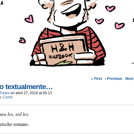
‹‹ First
‹ Previous
Next 
to textualmente…
Tretze
on
abril 27, 2016
at
00:13
n:
Comic
ra lex, sed lex.
erecho romano.