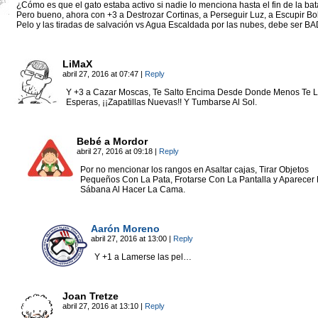
¿Cómo es que el gato estaba activo si nadie lo menciona hasta el fin de la bat
Pero bueno, ahora con +3 a Destrozar Cortinas, a Perseguir Luz, a Escupir Bo
Pelo y las tiradas de salvación vs Agua Escaldada por las nubes, debe ser B
LiMaX
abril 27, 2016 at 07:47
|
Reply
Y +3 a Cazar Moscas, Te Salto Encima Desde Donde Menos Te 
Esperas, ¡¡Zapatillas Nuevas!! Y Tumbarse Al Sol.
Bebé a Mordor
abril 27, 2016 at 09:18
|
Reply
Por no mencionar los rangos en Asaltar cajas, Tirar Objetos
Pequeños Con La Pata, Frotarse Con La Pantalla y Aparecer 
Sábana Al Hacer La Cama.
Aarón Moreno
abril 27, 2016 at 13:00
|
Reply
Y +1 a Lamerse las pel…
Joan Tretze
abril 27, 2016 at 13:10
|
Reply