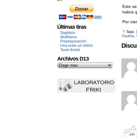
Esto se
habrá q
Por cie
Últimas tiras
└ Tags:
Sagitario
Padme
,
Multitarea
Prepreparación
Discu
Una entre un millón
Team fredet
Archivos D13