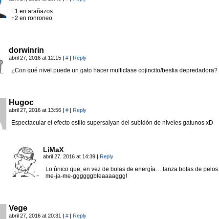
+1 en arañazos
+2 en ronroneo
dorwinrin
abril 27, 2016 at 12:15
|
#
|
Reply
¿Con qué nivel puede un gato hacer multiclase cojincito/bestia depredadora?
Hugoc
abril 27, 2016 at 13:56
|
#
|
Reply
Espectacular el efecto estilo supersaiyan del subidón de niveles gatunos xD
LiMaX
abril 27, 2016 at 14:39
|
Reply
Lo único que, en vez de bolas de energía… lanza bolas de pelo
me-ja-me-ggggggbleaaaaggg!
Vege
abril 27, 2016 at 20:31
|
#
|
Reply