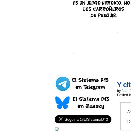
Y ci
by
Joan 
Posted I
Du
D