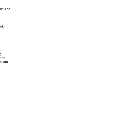
ritus no
nto.
s?
¿no?
o para