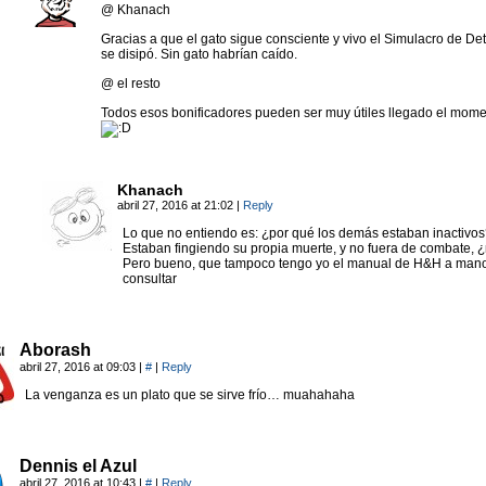
@ Khanach
Gracias a que el gato sigue consciente y vivo el Simulacro de Det
se disipó. Sin gato habrían caído.
@ el resto
Todos esos bonificadores pueden ser muy útiles llegado el mome
Khanach
abril 27, 2016 at 21:02
|
Reply
Lo que no entiendo es: ¿por qué los demás estaban inactivo
Estaban fingiendo su propia muerte, y no fuera de combate, 
Pero bueno, que tampoco tengo yo el manual de H&H a man
consultar
Aborash
abril 27, 2016 at 09:03
|
#
|
Reply
La venganza es un plato que se sirve frío… muahahaha
Dennis el Azul
abril 27, 2016 at 10:43
|
#
|
Reply