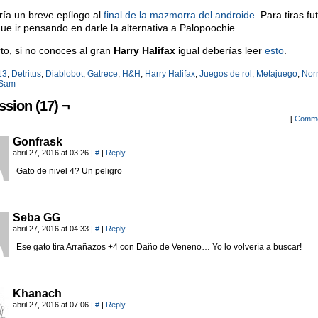
ría un breve epílogo al
final de la mazmorra del androide
. Para tiras fu
ue ir pensando en darle la alternativa a Palopoochie.
rto, si no conoces al gran
Harry Halifax
igual deberías leer
esto
.
13
,
Detritus
,
Diablobot
,
Gatrece
,
H&H
,
Harry Halifax
,
Juegos de rol
,
Metajuego
,
Nor
Sam
ssion (17) ¬
[
Comme
Gonfrask
abril 27, 2016 at 03:26
|
#
|
Reply
Gato de nivel 4? Un peligro
Seba GG
abril 27, 2016 at 04:33
|
#
|
Reply
Ese gato tira Arrañazos +4 con Daño de Veneno… Yo lo volvería a buscar!
Khanach
abril 27, 2016 at 07:06
|
#
|
Reply