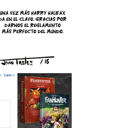
›
Last ››