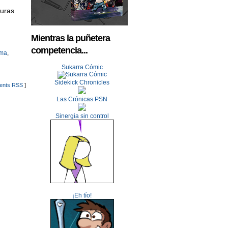
turas
Mientras la puñetera
competencia...
ma
,
Sukarra Cómic
Sidekick Chronicles
nts RSS
]
Las Crónicas PSN
Sinergia sin control
¡Eh tío!