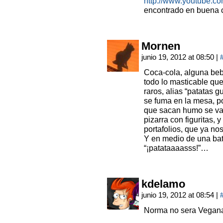
http://www.youtube.
encontrado en buena c
Mornen
junio 19, 2012 at 08:50
|
Coca-cola, alguna bebi
todo lo masticable que
raros, alias “patatas g
se fuma en la mesa, p
que sacan humo se va
pizarra con figuritas, 
portafolios, que ya 
Y en medio de una bat
“¡patataaaasss!”…
kdelamo
junio 19, 2012 at 08:54
|
Norma no sera Vegan