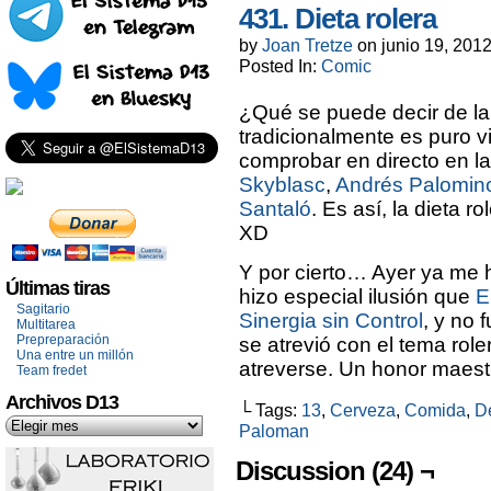
431. Dieta rolera
by
Joan Tretze
on
junio 19, 201
Posted In:
Comic
¿Qué se puede decir de la
tradicionalmente es puro v
comprobar en directo en l
Skyblasc
,
Andrés Palomin
Santaló
. Es así, la dieta 
XD
Y por cierto… Ayer ya me hi
Últimas tiras
hizo especial ilusión que
E
Sagitario
Sinergia sin Control
, y no 
Multitarea
Prepreparación
se atrevió con el tema role
Una entre un millón
atreverse. Un honor maest
Team fredet
Archivos D13
└ Tags:
13
,
Cerveza
,
Comida
,
De
Paloman
Discussion (24) ¬