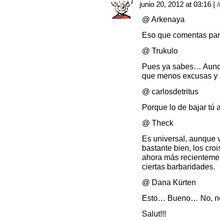
junio 20, 2012 at 03:16
|
@ Arkenaya
Eso que comentas pare
@ Trukulo
Pues ya sabes… Aunqu
que menos excusas y a
@ carlosdetritus
Porque lo de bajar tú a
@ Theck
Es universal, aunque v
bastante bien, los cro
ahora más recienteme
ciertas barbaridades.
@ Dana Kürten
Esto… Bueno… No, no 
Salut!!!