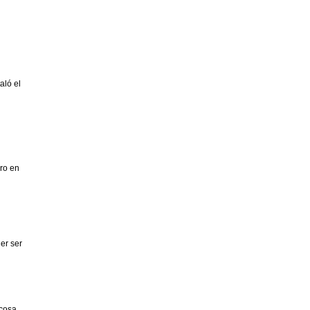
aló el
ro en
er ser
 cosa