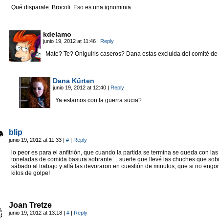
Qué disparate. Brocoli. Eso es una ignominia.
kdelamo
junio 19, 2012 at 11:46
|
Reply
Mate? Te? Oniguiris caseros? Dana estas excluida del comité de 
Dana Kürten
junio 19, 2012 at 12:40
|
Reply
Ya estamos con la guerra sucia?
blip
junio 19, 2012 at 11:33
|
#
|
Reply
lo peor es para el anfitrión, que cuando la partida se termina se queda con las
toneladas de comida basura sobrante… suerte que llevé las chuches que sobr
sábado al trabajo y allá las devoraron en cuestión de minutos, que si no engo
kilos de golpe!
Joan Tretze
junio 19, 2012 at 13:18
|
#
|
Reply