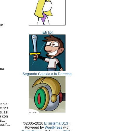
un
¡Eh tío!
ena
Segunda Galaxia a la Derecha
cable
frutos
s, así
a con
mos…
©2005-2026
El sistema D13
|
asss!”…
Powered by
WordPress
with