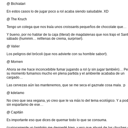
@ Bichiatari
En estos casos lo de jugar poco a rol acaba siendo saludable. XD
@ The Kruch
Tengo un colega que nos traía unos croissants pequeños de chocolate que…
Y bueno, por no hablar de la caja (literal) de magdalenas que nos trajo el Sant
sábado (hummm… relllenas de crema, surprise!).
@ Valier
Los peligros del brócoli (que nos advierte con su horrible sabor!).
@ Mornen
Ahora se me hace inconcebible fumar jugando a rol (y sin jugar también)… Pe
su momento fumamos mucho en plena partida y el ambiente acababa de un
cargado…
Las cervezas aún las mantenemos, que se me seca el gaznate cosa mala. :p
@ kdelamo
No creo que sea vegana, yo creo que le va más lo del tema ecológico. Y a pod
sin espartamo de ese…
@ Capitán
Es importante eso que dices de quemar todo lo que se consuma.
(curiosamente yo también me desperté bien, y eso que abusé de las chuches