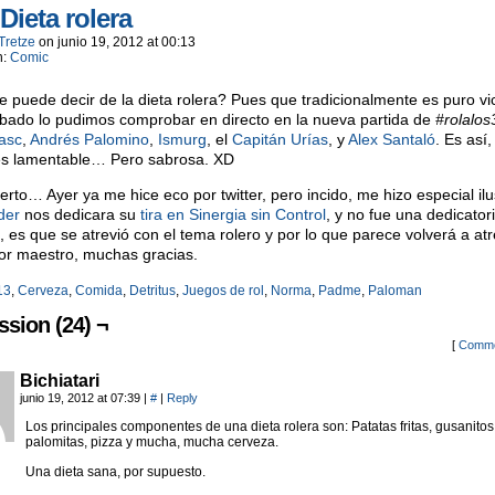
 Dieta rolera
Tretze
on
junio 19, 2012
at
00:13
n:
Comic
 puede decir de la dieta rolera? Pues que tradicionalmente es puro vic
bado lo pudimos comprobar en directo en la nueva partida de
#rolalos
asc
,
Andrés Palomino
,
Ismurg
, el
Capitán Urías
, y
Alex Santaló
. Es así,
es lamentable… Pero sabrosa. XD
ierto… Ayer ya me hice eco por twitter, pero incido, me hizo especial il
der
nos dedicara su
tira en Sinergia sin Control
, y no fue una dedicator
a, es que se atrevió con el tema rolero y por lo que parece volverá a at
or maestro, muchas gracias.
13
,
Cerveza
,
Comida
,
Detritus
,
Juegos de rol
,
Norma
,
Padme
,
Paloman
ssion (24) ¬
[
Comme
Bichiatari
junio 19, 2012 at 07:39
|
#
|
Reply
Los principales componentes de una dieta rolera son: Patatas fritas, gusanitos
palomitas, pizza y mucha, mucha cerveza.
Una dieta sana, por supuesto.