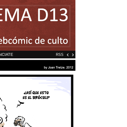
‹
›
NCIATE
RSS