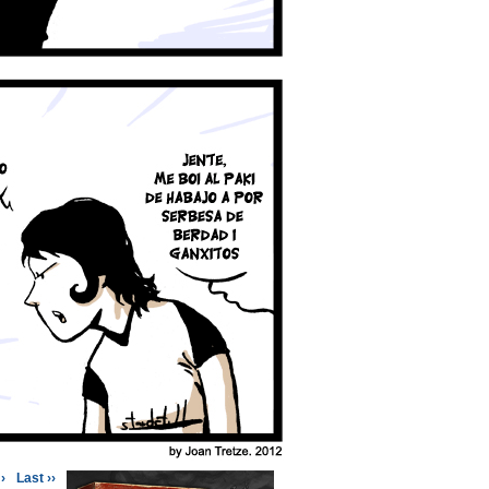
›
Last ››