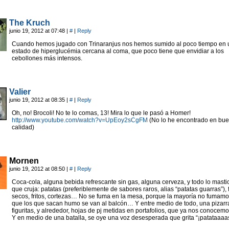
The Kruch
junio 19, 2012 at 07:48
|
#
|
Reply
Cuando hemos jugado con Trinaranjus nos hemos sumido al poco tiempo en 
estado de hiperglucémia cercana al coma, que poco tiene que envidiar a los
cebollones más intensos.
Valier
junio 19, 2012 at 08:35
|
#
|
Reply
Oh, no! Brocoli! No te lo comas, 13! Mira lo que le pasó a Homer!
http://www.youtube.com/watch?v=UpEoy2sCgFM
(No lo he encontrado en bu
calidad)
Mornen
junio 19, 2012 at 08:50
|
#
|
Reply
Coca-cola, alguna bebida refrescante sin gas, alguna cerveza, y todo lo masti
que cruja: patatas (preferiblemente de sabores raros, alias “patatas guarras”), 
secos, fritos, cortezas… No se fuma en la mesa, porque la mayoría no fumamo
que los que sacan humo se van al balcón… Y entre medio de todo, una pizarr
figuritas, y alrededor, hojas de pj metidas en portafolios, que ya nos conoce
Y en medio de una batalla, se oye una voz desesperada que grita “¡patataaa