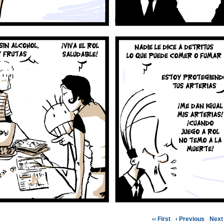
‹‹ First
‹ Previous
Next 