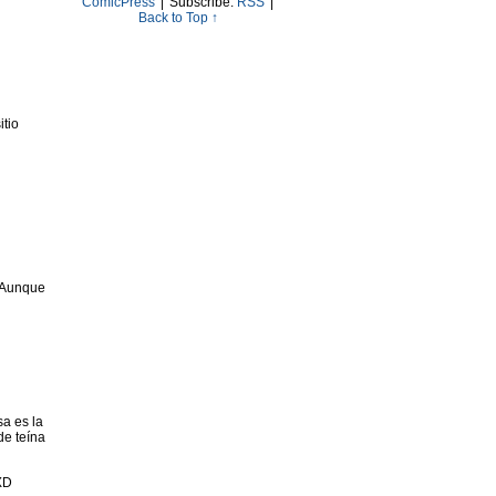
ComicPress
|
Subscribe:
RSS
|
Back to Top ↑
itio
. Aunque
sa es la
de teína
XD