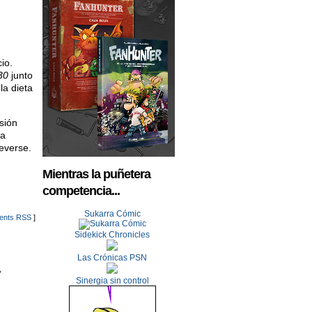
io.
30
junto
 la dieta
usión
ia
reverse.
Mientras la puñetera
competencia...
Sukarra Cómic
nts RSS
]
Sidekick Chronicles
Las Crónicas PSN
,
Sinergia sin control