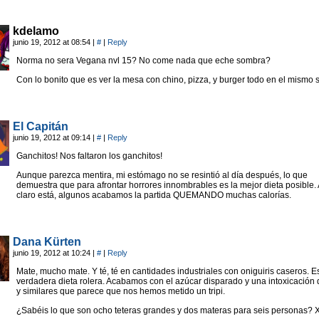
kdelamo
junio 19, 2012 at 08:54
|
#
|
Reply
Norma no sera Vegana nvl 15? No come nada que eche sombra?
Con lo bonito que es ver la mesa con chino, pizza, y burger todo en el mismo s
El Capitán
junio 19, 2012 at 09:14
|
#
|
Reply
Ganchitos! Nos faltaron los ganchitos!
Aunque parezca mentira, mi estómago no se resintió al día después, lo que
demuestra que para afrontar horrores innombrables es la mejor dieta posible
claro está, algunos acabamos la partida QUEMANDO muchas calorías.
Dana Kürten
junio 19, 2012 at 10:24
|
#
|
Reply
Mate, mucho mate. Y té, té en cantidades industriales con oniguiris caseros. E
verdadera dieta rolera. Acabamos con el azúcar disparado y una intoxicación 
y similares que parece que nos hemos metido un tripi.
¿Sabéis lo que son ocho teteras grandes y dos materas para seis personas? 