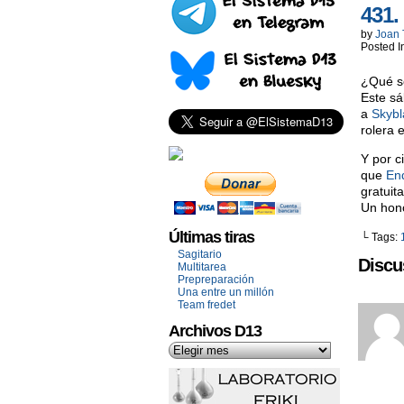
431.
by
Joan 
Posted I
¿Qué se
Este sá
a
Skybl
rolera 
Y por c
que
En
gratuit
Un hon
Últimas tiras
└ Tags:
Sagitario
Discu
Multitarea
Prepreparación
Una entre un millón
Team fredet
Archivos D13