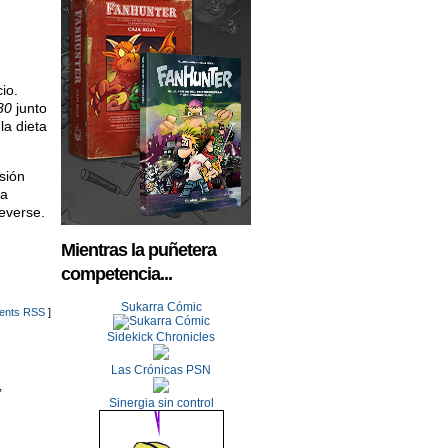
io.
30
junto
 la dieta
usión
ia
reverse.
Mientras la puñetera
competencia...
Sukarra Cómic
nts RSS
]
Sidekick Chronicles
Las Crónicas PSN
,
Sinergia sin control