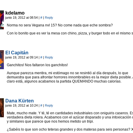
kdelamo
junio 19, 2012 at 08:54
|
#
|
Reply
Norma no sera Vegana nvl 15? No come nada que eche sombra?
Con lo bonito que es ver la mesa con chino, pizza, y burger todo en el mismo s
El Capitán
junio 19, 2012 at 09:14
|
#
|
Reply
Ganchitos! Nos faltaron los ganchitos!
Aunque parezca mentira, mi estómago no se resintió al día después, lo que
demuestra que para afrontar horrores innombrables es la mejor dieta posible
claro está, algunos acabamos la partida QUEMANDO muchas calorías.
Dana Kürten
junio 19, 2012 at 10:24
|
#
|
Reply
Mate, mucho mate. Y té, té en cantidades industriales con oniguiris caseros. E
verdadera dieta rolera. Acabamos con el azúcar disparado y una intoxicación 
y similares que parece que nos hemos metido un tripi.
¿Sabéis lo que son ocho teteras grandes y dos materas para seis personas? 