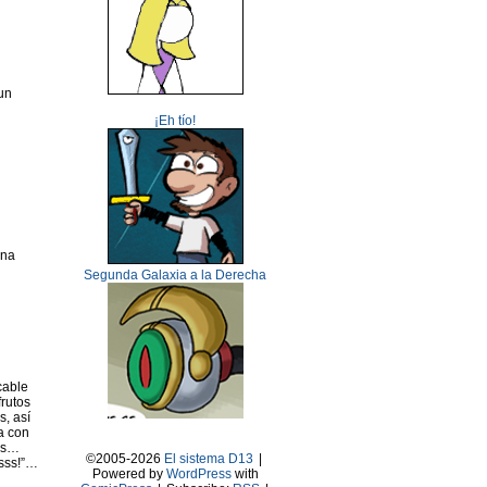
un
¡Eh tío!
ena
Segunda Galaxia a la Derecha
cable
frutos
s, así
a con
mos…
©2005-2026
El sistema D13
|
asss!”…
Powered by
WordPress
with