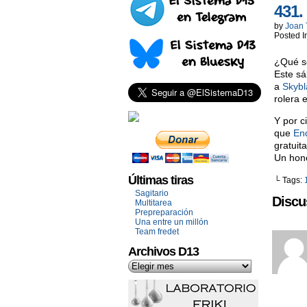
431.
by
Joan 
Posted I
¿Qué se
Este sá
a
Skybl
rolera 
Y por c
que
En
gratuit
Un hon
Últimas tiras
└ Tags:
Sagitario
Discu
Multitarea
Prepreparación
Una entre un millón
Team fredet
Archivos D13