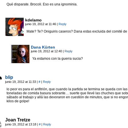
Qué disparate. Brocoli. Eso es una ignominia.
kdelamo
junio 19, 2012 at 11:46
|
Reply
Mate? Te? Oniguiris caseros? Dana estas excluida del comité de 
Dana Kürten
junio 19, 2012 at 12:40
|
Reply
Ya estamos con la guerra sucia?
blip
junio 19, 2012 at 11:33
|
#
|
Reply
lo peor es para el anfitrión, que cuando la partida se termina se queda con las
toneladas de comida basura sobrante… suerte que llevé las chuches que sobr
sábado al trabajo y allá las devoraron en cuestión de minutos, que si no engo
kilos de golpe!
Joan Tretze
junio 19, 2012 at 13:18
|
#
|
Reply