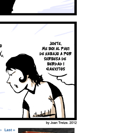
›
Last ››