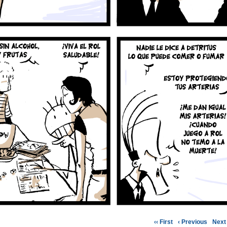
‹‹ First
‹ Previous
Next 