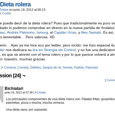
 Dieta rolera
Tretze
on
junio 19, 2012
at
00:13
n:
Comic
 puede decir de la dieta rolera? Pues que tradicionalmente es puro vic
bado lo pudimos comprobar en directo en la nueva partida de
#rolalos
asc
,
Andrés Palomino
,
Ismurg
, el
Capitán Urías
, y
Alex Santaló
. Es así,
es lamentable… Pero sabrosa. XD
ierto… Ayer ya me hice eco por twitter, pero incido, me hizo especial il
der
nos dedicara su
tira en Sinergia sin Control
, y no fue una dedicator
a, es que se atrevió con el tema rolero y por lo que parece volverá a at
or maestro, muchas gracias.
13
,
Cerveza
,
Comida
,
Detritus
,
Juegos de rol
,
Norma
,
Padme
,
Paloman
ssion (24) ¬
[
Comme
Bichiatari
junio 19, 2012 at 07:39
|
#
|
Reply
Los principales componentes de una dieta rolera son: Patatas fritas, gusanitos
palomitas, pizza y mucha, mucha cerveza.
Una dieta sana, por supuesto.