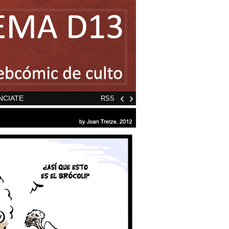
‹
›
NCIATE
RSS