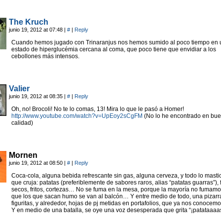
The Kruch
junio 19, 2012 at 07:48
|
#
|
Reply
Cuando hemos jugado con Trinaranjus nos hemos sumido al poco tiempo en 
estado de hiperglucémia cercana al coma, que poco tiene que envidiar a los
cebollones más intensos.
Valier
junio 19, 2012 at 08:35
|
#
|
Reply
Oh, no! Brocoli! No te lo comas, 13! Mira lo que le pasó a Homer!
http://www.youtube.com/watch?v=UpEoy2sCgFM
(No lo he encontrado en bu
calidad)
Mornen
junio 19, 2012 at 08:50
|
#
|
Reply
Coca-cola, alguna bebida refrescante sin gas, alguna cerveza, y todo lo masti
que cruja: patatas (preferiblemente de sabores raros, alias “patatas guarras”), 
secos, fritos, cortezas… No se fuma en la mesa, porque la mayoría no fumamo
que los que sacan humo se van al balcón… Y entre medio de todo, una pizarr
figuritas, y alrededor, hojas de pj metidas en portafolios, que ya nos conoce
Y en medio de una batalla, se oye una voz desesperada que grita “¡patataaa