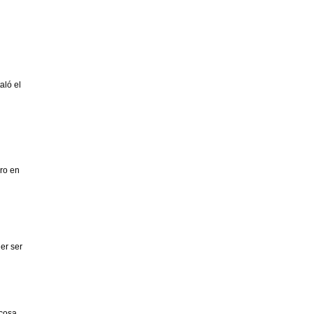
aló el
ro en
er ser
 cosa