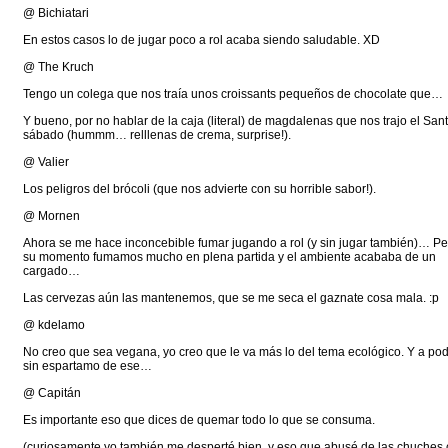
@ Bichiatari
En estos casos lo de jugar poco a rol acaba siendo saludable. XD
@ The Kruch
Tengo un colega que nos traía unos croissants pequeños de chocolate que…
Y bueno, por no hablar de la caja (literal) de magdalenas que nos trajo el Sant
sábado (hummm… relllenas de crema, surprise!).
@ Valier
Los peligros del brócoli (que nos advierte con su horrible sabor!).
@ Mornen
Ahora se me hace inconcebible fumar jugando a rol (y sin jugar también)… Pe
su momento fumamos mucho en plena partida y el ambiente acababa de un
cargado…
Las cervezas aún las mantenemos, que se me seca el gaznate cosa mala. :p
@ kdelamo
No creo que sea vegana, yo creo que le va más lo del tema ecológico. Y a pod
sin espartamo de ese…
@ Capitán
Es importante eso que dices de quemar todo lo que se consuma.
(curiosamente yo también me desperté bien, y eso que abusé de las chuches