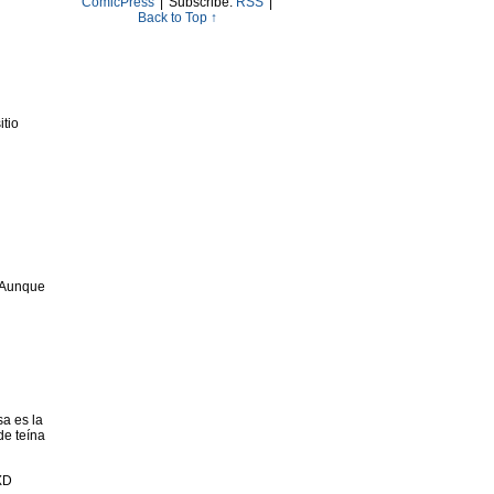
ComicPress
|
Subscribe:
RSS
|
Back to Top ↑
itio
. Aunque
sa es la
de teína
XD