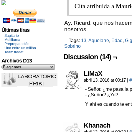
Cita atribuida a Mauri
Ay, Ricard, que nos hacem
nosotros.
Últimas tiras
Sagitario
Multitarea
└ Tags:
13
,
Aquelarre
,
Edad
,
Gi
Prepreparación
Sobrino
Una entre un millón
Team fredet
Discussion (14) ¬
Archivos D13
LiMaX
abril 13, 2016 at 00:17
|
#
- Señor, ¿me pasa la 
- ¿Señor? ¿Yo?
Y ahí es cuando te ent
Khanach
abril 13, 2016 at 00:23
|
#