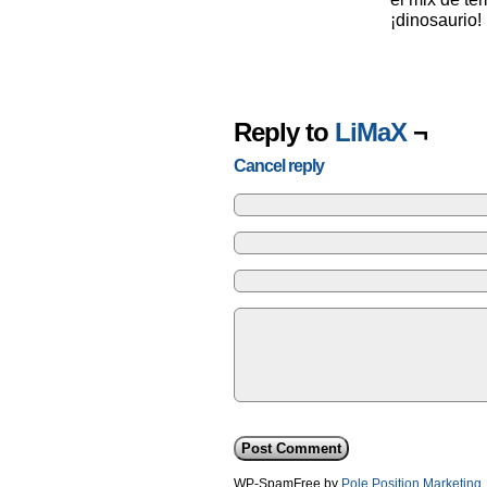
¡dinosaurio!
Reply to
LiMaX
¬
Cancel reply
WP-SpamFree by
Pole Position Marketing