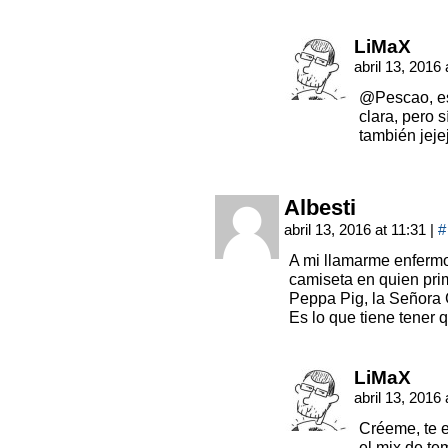
LiMaX
abril 13, 2016
@Pescao, es
clara, pero 
también jeje
Albesti
abril 13, 2016 at 11:31
|
#
A mi llamarme enfermo 
camiseta en quien pri
Peppa Pig, la Señora 
Es lo que tiene tener 
LiMaX
abril 13, 2016
Créeme, te 
el mix de t