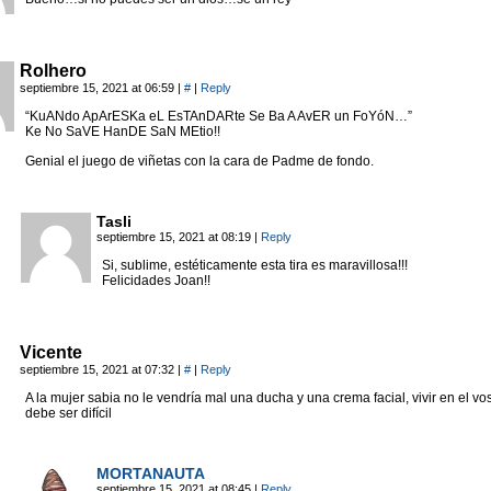
Rolhero
septiembre 15, 2021 at 06:59
|
#
|
Reply
“KuANdo ApArESKa eL EsTAnDARte Se Ba A AvER un FoYóN…”
Ke No SaVE HanDE SaN MEtio!!
Genial el juego de viñetas con la cara de Padme de fondo.
Tasli
septiembre 15, 2021 at 08:19
|
Reply
Si, sublime, estéticamente esta tira es maravillosa!!!
Felicidades Joan!!
Vicente
septiembre 15, 2021 at 07:32
|
#
|
Reply
A la mujer sabia no le vendría mal una ducha y una crema facial, vivir en el v
debe ser difícil
MORTANAUTA
septiembre 15, 2021 at 08:45
|
Reply