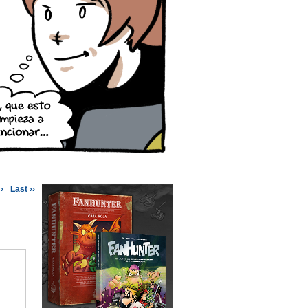
›
Last ››