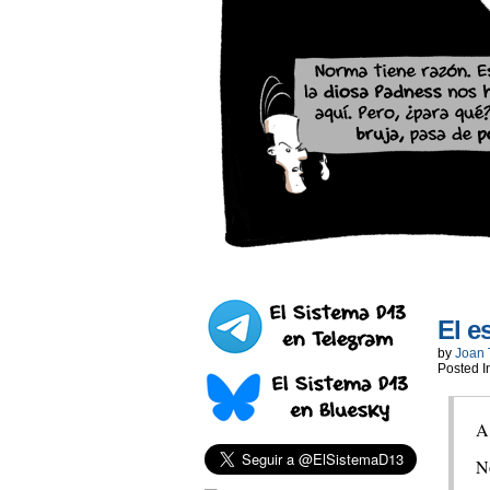
El e
by
Joan 
Posted I
A 
N