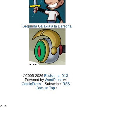
Segunda Galaxia a la Derecha
©2005-2026
El sistema D13
|
Powered by
WordPress
with
ComicPress
|
Subscribe:
RSS
|
Back to Top ↑
osque