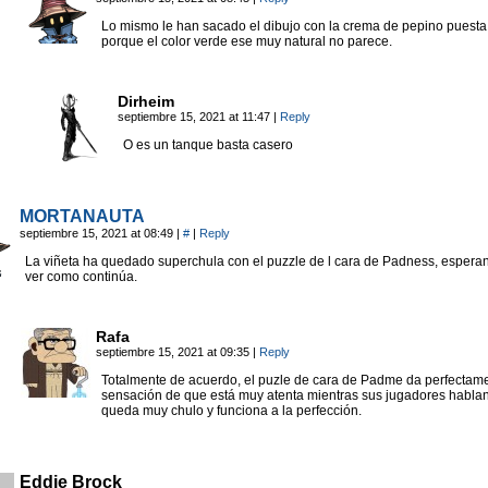
Lo mismo le han sacado el dibujo con la crema de pepino puesta
porque el color verde ese muy natural no parece.
Dirheim
septiembre 15, 2021 at 11:47
|
Reply
O es un tanque basta casero
MORTANAUTA
septiembre 15, 2021 at 08:49
|
#
|
Reply
La viñeta ha quedado superchula con el puzzle de l cara de Padness, espera
ver como continúa.
Rafa
septiembre 15, 2021 at 09:35
|
Reply
Totalmente de acuerdo, el puzle de cara de Padme da perfectame
sensación de que está muy atenta mientras sus jugadores hablan
queda muy chulo y funciona a la perfección.
Eddie Brock