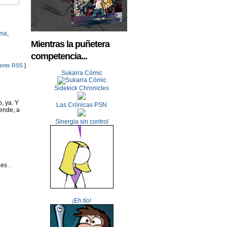
ma
,
Mientras la puñetera
competencia...
nts RSS
]
Sukarra Cómic
Sidekick Chronicles
, ya. Y
Las Crónicas PSN
vende, a
Sinergia sin control
es .
¡Eh tío!