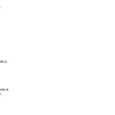
,
ndo a
nte la
,