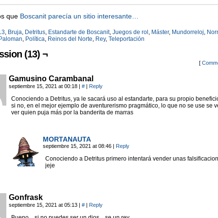
os que
Boscanit parecía un sitio interesante…
13
,
Bruja
,
Detritus
,
Estandarte de Boscanit
,
Juegos de rol
,
Máster
,
Mundorreloj
,
Nor
Paloman
,
Política
,
Reinos del Norte
,
Rey
,
Teleportación
ssion (13) ¬
[
Comme
Gamusino Carambanal
septiembre 15, 2021 at 00:18
|
#
|
Reply
Conociendo a Detritus, ya le sacará uso al estandarte, para su propio beneficio
si no, en el mejor ejemplo de aventurerismo pragmático, lo que no se use se 
ver quien puja más por la banderita de marras
MORTANAUTA
septiembre 15, 2021 at 08:46
|
Reply
Conociendo a Detritus primero intentará vender unas falsificacion
jeje
Gonfrask
septiembre 15, 2021 at 05:13
|
#
|
Reply
Bueno…si no puedes ser un dios…se un rey