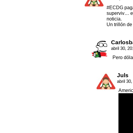
#ECDG pagará
superviv… e
noticia.
Un trillón d
Carlosb
abril 30, 2
Pero dól
Juls
abril 30
Americ