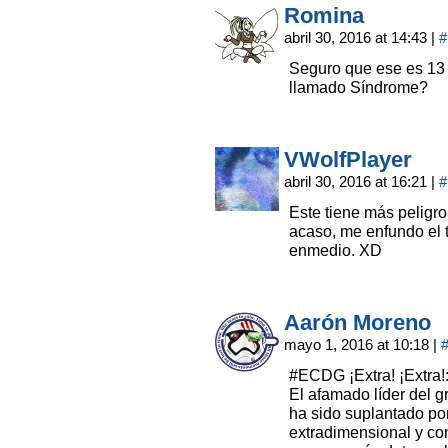
Romina
abril 30, 2016 at 14:43
|
#
Seguro que ese es 13 
llamado Síndrome?
VWolfPlayer
abril 30, 2016 at 16:21
|
#
Este tiene más peligro
acaso, me enfundo el t
enmedio. XD
Aarón Moreno
mayo 1, 2016 at 10:18
|
#ECDG ¡Extra! ¡Ext
El afamado líder del 
ha sido suplantado p
extradimensional y con