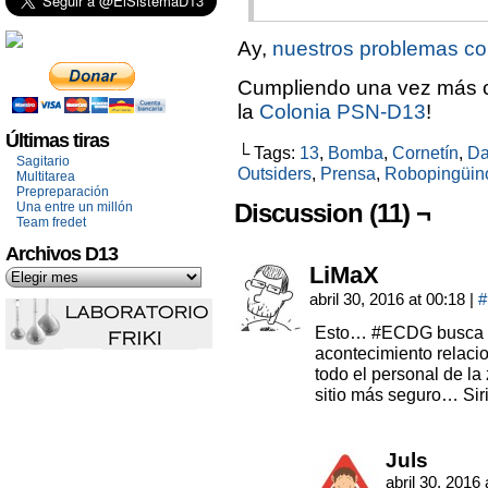
Ay,
nuestros problemas co
Cumpliendo una vez más co
la
Colonia PSN-D13
!
Últimas tiras
└ Tags:
13
,
Bomba
,
Cornetín
,
Da
Sagitario
Outsiders
,
Prensa
,
Robopingüin
Multitarea
Prepreparación
Discussion (11) ¬
Una entre un millón
Team fredet
Archivos D13
LiMaX
abril 30, 2016 at 00:18
|
#
Esto… #ECDG busca co
acontecimiento relaci
todo el personal de l
sitio más seguro… Sir
Juls
abril 30, 2016