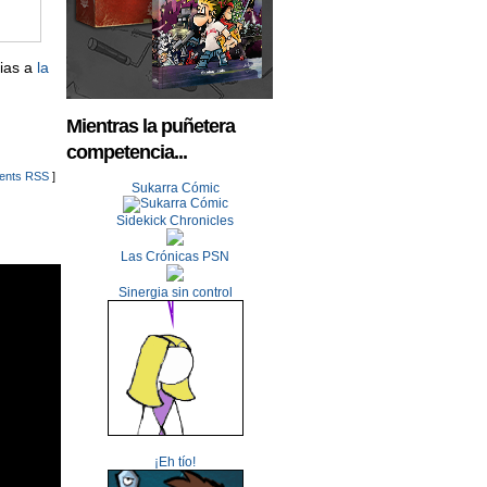
cias a
la
Mientras la puñetera
competencia...
nts RSS
]
Sukarra Cómic
Sidekick Chronicles
Las Crónicas PSN
Sinergia sin control
¡Eh tío!