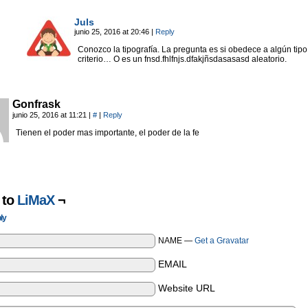
Juls
junio 25, 2016 at 20:46
|
Reply
Conozco la tipografía. La pregunta es si obedece a algún tipo
criterio… O es un fnsd.fhlfnjs.dfakjñsdasasasd aleatorio.
Gonfrask
junio 25, 2016 at 11:21
|
#
|
Reply
Tienen el poder mas importante, el poder de la fe
 to
LiMaX
¬
ly
NAME —
Get a Gravatar
EMAIL
Website URL