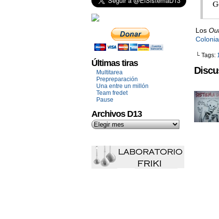
G
Los
Out
Coloni
└ Tags:
Últimas tiras
Discu
Multitarea
Prepreparación
Una entre un millón
Team fredet
Pause
Archivos D13