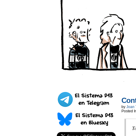
Con
by
Joan 
Posted I
To