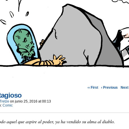
‹‹ First
‹ Previous
Next 
tagioso
Tretze
on
junio 25, 2016
at
00:13
n:
Comic
do aquel que aspire al poder, ya ha vendido su alma al diablo.