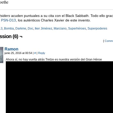
oethe
siders
acuden puntuales a su cita con el Black Sabbath. Todo ello gra
a PSN-D13
, los auténticos Charles Xavier de este invento.
13
,
Bomba
,
Darkme
,
Doc
,
Iker Jiménez
,
Marciano
,
Superhéroes
,
Superpoderes
ssion (6) ¬
[
Comme
Ramon
junio 25, 2016 at 00:54
|
#
|
Reply
Ahora sí, no hay vuelta atrás Tretze es nuestra versión del Gran Héroe