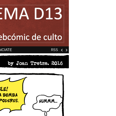
‹
›
NCIATE
RSS