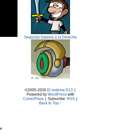
Segunda Galaxia a la Derecha
©2005-2026
El sistema D13
|
Powered by
WordPress
with
ComicPress
|
Subscribe:
RSS
|
Back to Top ↑
ce