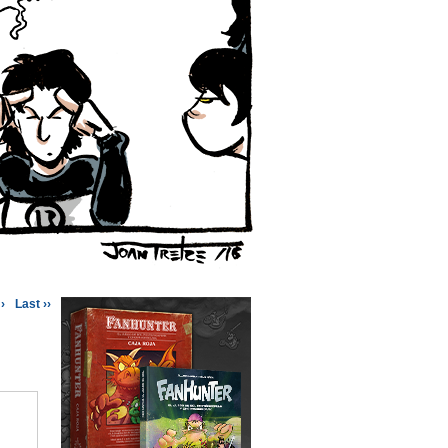
›
Last ››