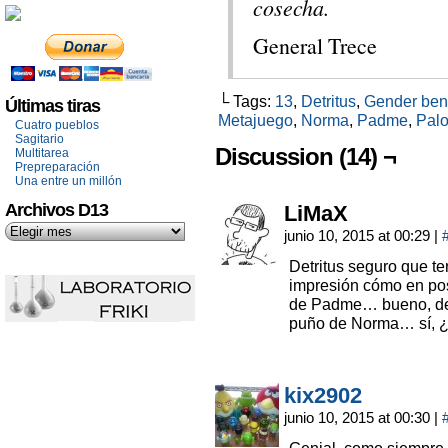
cosecha.
General Trece
└ Tags:
13
,
Detritus
,
Gender ben
Últimas tiras
Metajuego
,
Norma
,
Padme
,
Pal
Cuatro pueblos
Sagitario
Discussion (14) ¬
Multitarea
Prepreparación
Una entre un millón
Archivos D13
LiMaX
junio 10, 2015 at 00:29
|
Detritus seguro que te
impresión cómo en po
de Padme… bueno, d
puño de Norma… sí, 
kix2902
junio 10, 2015 at 00:30
|