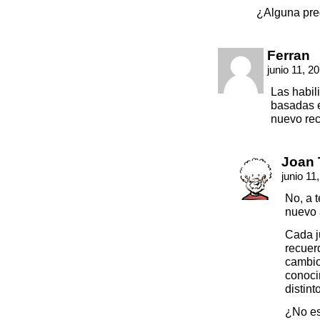
¿Alguna pr
Ferran
junio 11, 2
Las habil
basadas e
nuevo rec
Joan 
junio 11
No, a t
nuevo 
Cada j
recuer
cambio.
conoci
distint
¿No es