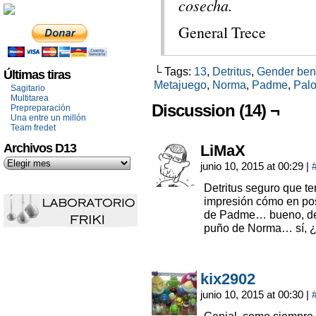
cosecha.
General Trece
└ Tags:
13
,
Detritus
,
Gender ben
Últimas tiras
Metajuego
,
Norma
,
Padme
,
Pal
Sagitario
Multitarea
Discussion (14) ¬
Prepreparación
Una entre un millón
Team fredet
Archivos D13
LiMaX
junio 10, 2015 at 00:29
|
Detritus seguro que te
impresión cómo en po
de Padme… bueno, d
puño de Norma… sí, 
kix2902
junio 10, 2015 at 00:30
|