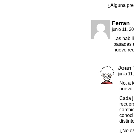
¿Alguna pr
Ferran
junio 11, 2
Las habil
basadas e
nuevo rec
Joan 
junio 11
No, a t
nuevo 
Cada j
recuer
cambio.
conoci
distint
¿No es