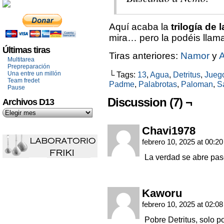
Aquí acaba la
trilogía de
mira… pero la podéis llama
Últimas tiras
Tiras anteriores:
Namor
y
Multitarea
Prepreparación
Una entre un millón
└ Tags:
13
,
Agua
,
Detritus
,
Juego
Team fredet
Padme
,
Palabrotas
,
Paloman
,
S
Pause
Discussion (7) ¬
Archivos D13
Chavi1978
febrero 10, 2025 at 00:2
La verdad se abre pa
Kaworu
febrero 10, 2025 at 02:0
Pobre Detritus, solo 