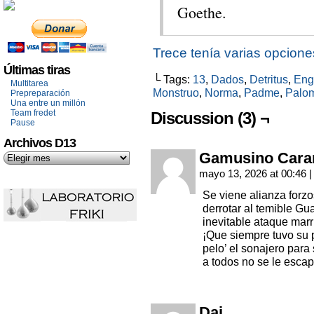
Goethe.
Trece tenía varias opcion
Últimas tiras
└ Tags:
13
,
Dados
,
Detritus
,
Eng
Multitarea
Monstruo
,
Norma
,
Padme
,
Palo
Prepreparación
Una entre un millón
Team fredet
Discussion (3) ¬
Pause
Archivos D13
Gamusino Cara
mayo 13, 2026 at 00:46
|
Se viene alianza forz
derrotar al temible G
inevitable ataque marr
¡Que siempre tuvo su 
pelo’ el sonajero para
a todos no se le escap
Dai