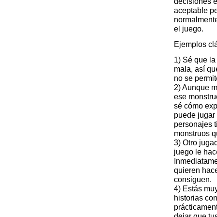
decisiones e
aceptable p
normalmente
el juego.
Ejemplos clá
1) Sé que la
mala, así qu
no se permit
2) Aunque m
ese monstru
sé cómo expl
puede jugar 
personajes t
monstruos q
3) Otro jugad
juego le hac
Inmediatame
quieren hace
consiguen.
4) Estás muy
historias co
prácticament
dejar que t