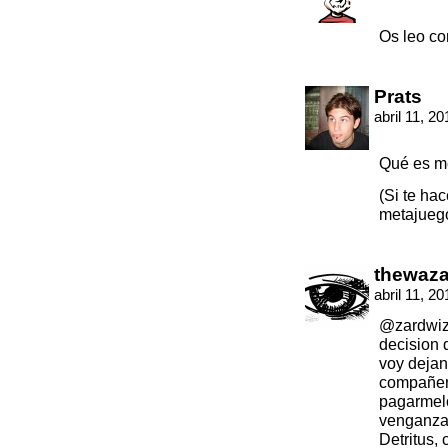
Os leo co
Prats
abril 11, 2
Qué es me
(Si te ha
metajueg
thewaz
abril 11, 2
@zardwiz
decision 
voy deja
compañer
pagarmelo
venganza 
Detritus,