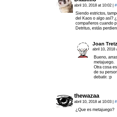
abril 10, 2018 at 10:02
|
#
Siendo estrictos, ta
del Kaos o algo así? ¿
compañeros cuando pue
Detritus, estás perdie
Joan Tret
abril 10, 2018
Bueno, arras
metajuego.
Otra cosa e
de su perso
debatir. :p
thewazaa
abril 10, 2018 at 10:03
|
#
¿Que es metajuego?