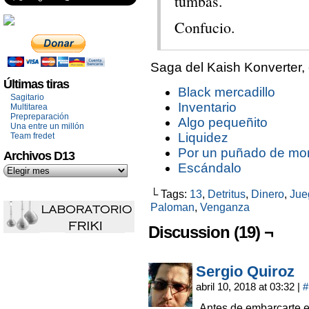
tumbas.
Confucio.
Saga del Kaish Konverter, 
Últimas tiras
Black mercadillo
Sagitario
Inventario
Multitarea
Prepreparación
Algo pequeñito
Una entre un millón
Liquidez
Team fredet
Por un puñado de m
Archivos D13
Escándalo
└ Tags:
13
,
Detritus
,
Dinero
,
Jue
Paloman
,
Venganza
Discussion (19) ¬
Sergio Quiroz
abril 10, 2018 at 03:32
|
#
Antes de embarcarte e