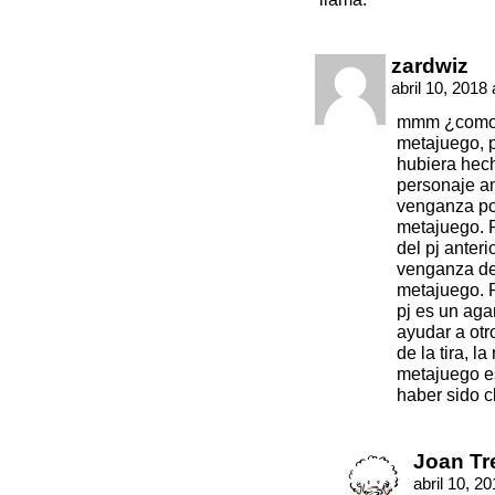
zardwiz
abril 10, 2018
mmm ¿como ex
metajuego, p
hubiera hech
personaje an
venganza por
metajuego. P
del pj anteri
venganza de l
metajuego. P
pj es un aga
ayudar a otr
de la tira, 
metajuego e
haber sido 
Joan Tr
abril 10, 2