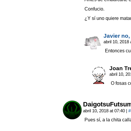
Confucio.
¿Y sí uno quiere mata
Javier no
abril 10, 2018
Entonces cu
Joan Tr
abril 10, 2
O fosas 
DaigotsuFutsu
abril 10, 2018 at 07:40
|
#
Pues sí, a la chita cal