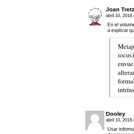
Joan Tret
abril 10, 2018
En el volum
a explicar qu
Metaju
iocus)
envue
altera
forma
intrín
Dooley
abril 10, 2018
Usar informa