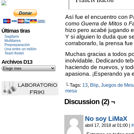
Así fue el encuentro con 
como
Guerra de Mitos
o
F
hizo pero acabé jugando e
Últimas tiras
Y si alguien lo duda que 
Sagitario
Multitarea
corraborarlo, la prensa fue 
Prepreparación
Una entre un millón
Muchas gracias a todos po
Team fredet
inolvidable. Dedicando te
Archivos D13
haciendo de nuevos, y tod
apasiona. ¡Esperando ya e
└ Tags:
13
,
Blip
,
Juegos de Mes
mesa
Discussion (2) ¬
No soy LiMaX
abril 17, 2018 at 01:00
|
#