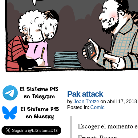
Pak attack
by
Joan Tretze
on
abril 17, 2018
Posted In:
Comic
Escoger el momento es
Francis Bacon