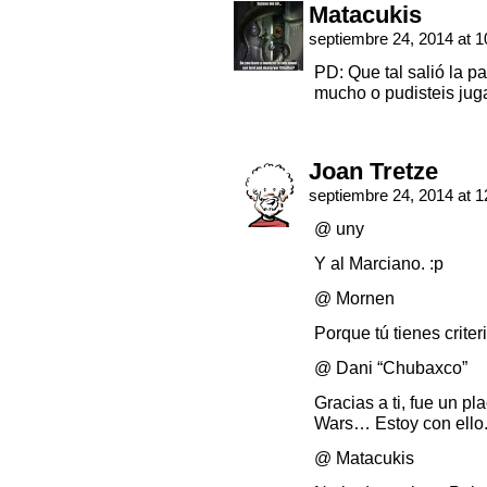
Matacukis
septiembre 24, 2014 at 
PD: Que tal salió la pa
mucho o pudisteis ju
Joan Tretze
septiembre 24, 2014 at 
@ uny
Y al Marciano. :p
@ Mornen
Porque tú tienes criteri
@ Dani “Chubaxco”
Gracias a ti, fue un pl
Wars… Estoy con ello
@ Matacukis