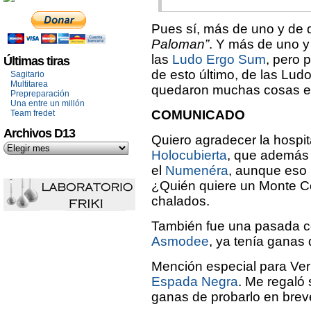
Pues sí, más de uno y de 
Paloman”
. Y más de uno y
las
Ludo Ergo Sum
, pero 
Últimas tiras
de esto último, de las Lu
Sagitario
Multitarea
quedaron muchas cosas en 
Prepreparación
Una entre un millón
COMUNICADO
Team fredet
Archivos D13
Quiero agradecer la hospit
Holocubierta
, que además 
el
Numenéra
, aunque eso 
¿Quién quiere un Monte C
chalados.
También fue una pasada coi
Asmodee
, ya tenía ganas 
Mención especial para Ver
Espada Negra
. Me regaló
ganas de probarlo en brev