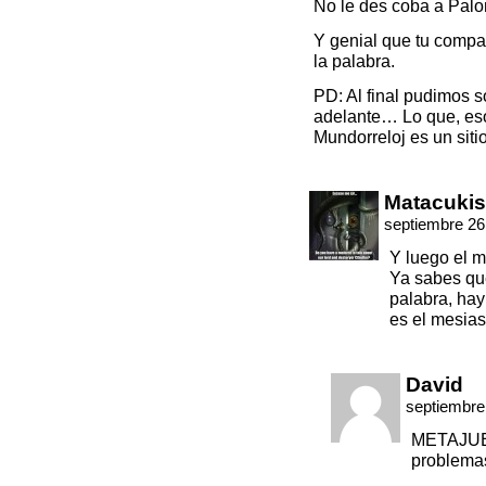
No le des coba a Palo
Y genial que tu comp
la palabra.
PD: Al final pudimos so
adelante… Lo que, eso 
Mundorreloj es un siti
Matacukis
septiembre 26
Y luego el m
Ya sabes qu
palabra, hay 
es el mesias
David
septiembre
METAJUEG
problemas