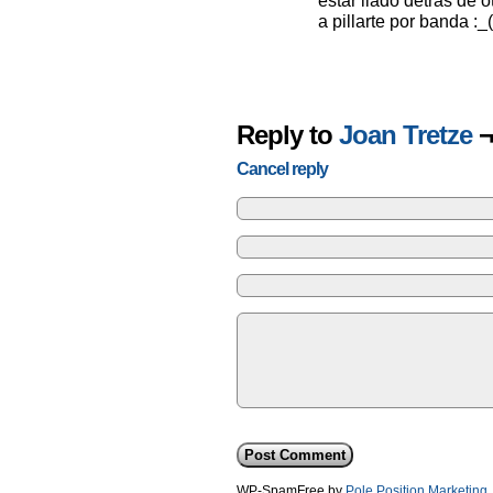
estar liado detrás de 
a pillarte por banda :_
Reply to
Joan Tretze
¬
Cancel reply
WP-SpamFree by
Pole Position Marketing