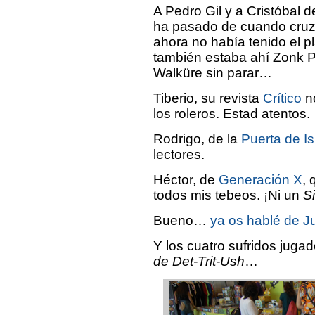
A Pedro Gil y a Cristóbal d
ha pasado de cuando cruzá
ahora no había tenido el p
también estaba ahí Zonk PJ
Walküre sin parar…
Tiberio, su revista
Crítico
no
los roleros. Estad atentos.
Rodrigo, de la
Puerta de Is
lectores.
Héctor, de
Generación X
, 
todos mis tebeos. ¡Ni un
S
Bueno…
ya os hablé de J
Y los cuatro sufridos juga
de Det-Trit-Ush
…