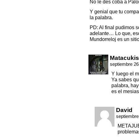
No le des coba a Palo
Y genial que tu comp
la palabra.
PD: Al final pudimos so
adelante… Lo que, eso 
Mundorreloj es un siti
Matacukis
septiembre 26
Y luego el m
Ya sabes qu
palabra, hay 
es el mesias
David
septiembre
METAJUEG
problemas