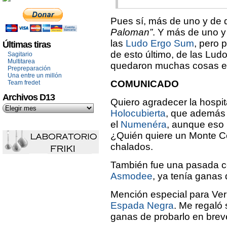
Pues sí, más de uno y de 
Paloman”
. Y más de uno y
las
Ludo Ergo Sum
, pero 
Últimas tiras
de esto último, de las Lu
Sagitario
Multitarea
quedaron muchas cosas en 
Prepreparación
Una entre un millón
COMUNICADO
Team fredet
Archivos D13
Quiero agradecer la hospit
Holocubierta
, que además 
el
Numenéra
, aunque eso 
¿Quién quiere un Monte C
chalados.
También fue una pasada coi
Asmodee
, ya tenía ganas 
Mención especial para Ver
Espada Negra
. Me regaló
ganas de probarlo en brev