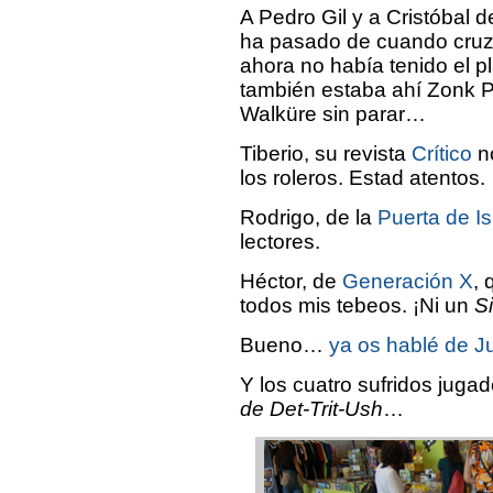
A Pedro Gil y a Cristóbal d
ha pasado de cuando cruzá
ahora no había tenido el p
también estaba ahí Zonk PJ
Walküre sin parar…
Tiberio, su revista
Crítico
no
los roleros. Estad atentos.
Rodrigo, de la
Puerta de Is
lectores.
Héctor, de
Generación X
, 
todos mis tebeos. ¡Ni un
S
Bueno…
ya os hablé de J
Y los cuatro sufridos juga
de Det-Trit-Ush
…