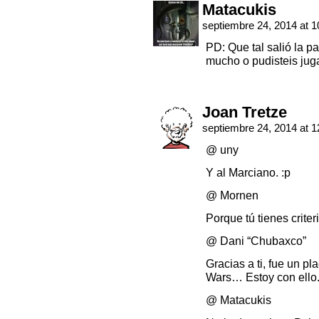
Matacukis
septiembre 24, 2014 at 
PD: Que tal salió la pa
mucho o pudisteis ju
Joan Tretze
septiembre 24, 2014 at 
@ uny
Y al Marciano. :p
@ Mornen
Porque tú tienes criteri
@ Dani “Chubaxco”
Gracias a ti, fue un pl
Wars… Estoy con ello
@ Matacukis