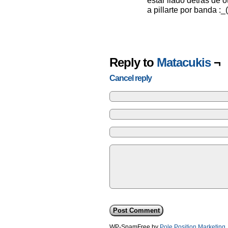
estar liado detrás de 
a pillarte por banda :_
Reply to
Matacukis
¬
Cancel reply
WP-SpamFree by
Pole Position Marketing