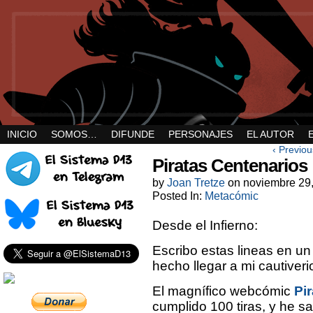
INICIO
SOMOS…
DIFUNDE
PERSONAJES
EL AUTOR
‹ Previou
Piratas Centenarios
by
Joan Tretze
on
noviembre 29
Posted In:
Metacómic
Desde el Infierno:
Escribo estas lineas en u
hecho llegar a mi cautiveri
El magnífico webcómic
Pi
cumplido 100 tiras, y he s