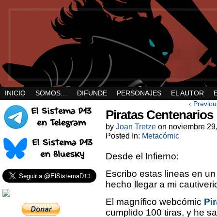
INICIO
SOMOS…
DIFUNDE
PERSONAJES
EL AUTOR
‹ Previou
Piratas Centenarios
by
Joan Tretze
on
noviembre 29
Posted In:
Metacómic
Desde el Infierno:
Escribo estas lineas en u
hecho llegar a mi cautiveri
El magnífico webcómic
Pi
cumplido 100 tiras, y he s