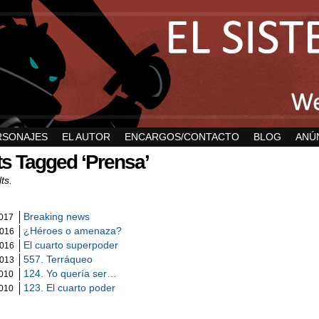
RSONAJES
EL AUTOR
ENCARGOS/CONTACTO
BLOG
ANÚ
s Tagged ‘Prensa’
ts.
Breaking news
2017
¿Héroes o amenaza?
2016
El cuarto superpoder
2016
557. Terráqueo
2013
124. Yo quería ser…
2010
123. El cuarto poder
2010