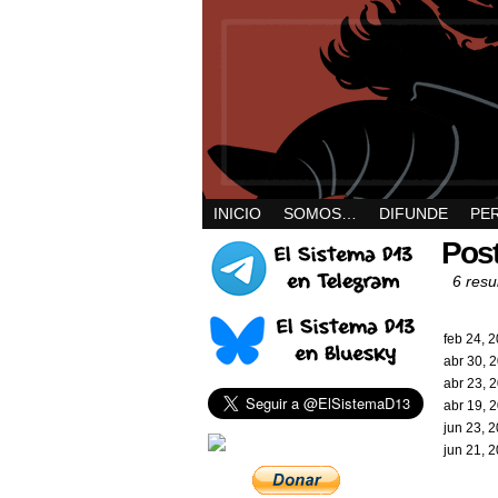
INICIO
SOMOS…
DIFUNDE
PE
Post
6 resul
feb 24, 
abr 30, 
abr 23, 
abr 19, 
jun 23, 
jun 21, 