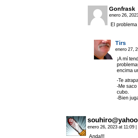
Gonfrask
enero 26, 202
El problema 
Tirs
enero 27, 
¡A mí ten
problemas
encima un 
-Te atrap
-Me saco l
cubo.
-Bien jug
souhiro@yahoo
enero 26, 2023 at 11:09
|
Anda!!!