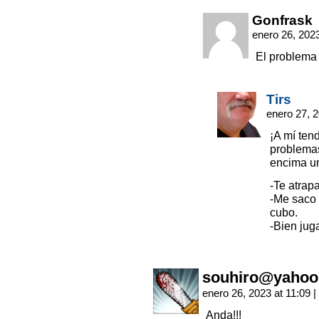
Gonfrask
enero 26, 202
El problema 
Tirs
enero 27, 
¡A mí ten
problemas
encima un 
-Te atrap
-Me saco l
cubo.
-Bien jug
souhiro@yahoo
enero 26, 2023 at 11:09
|
Anda!!!