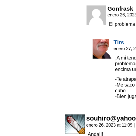
Gonfrask
enero 26, 202
El problema 
Tirs
enero 27, 
¡A mí ten
problemas
encima un 
-Te atrap
-Me saco l
cubo.
-Bien jug
souhiro@yahoo
enero 26, 2023 at 11:09
|
Anda!!!