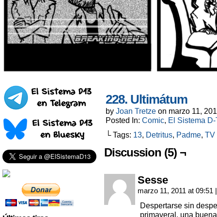
228. Ultimátum
by
Joan Tretze
on
marzo 11, 20
Posted In:
Comic
,
El Sistema D-T
└ Tags:
13
,
Detritus
,
Padme
,
TV
Discussion (5) ¬
Sesse
marzo 11, 2011 at 09:51
|
Despertarse sin despe
primaveral, una buen