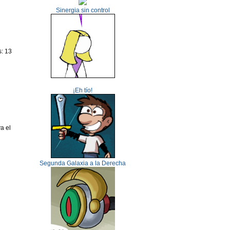
Sinergia sin control
s: 13
¡Eh tío!
a el
Segunda Galaxia a la Derecha