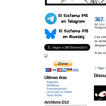
367.
by
Joan 
Posted I
Las cos
la vent
despar
A ver si
└ Tags:
Discu
Últimas tiras
Sagitario
Multitarea
Prepreparación
Una entre un millón
Team fredet
Archivos D13