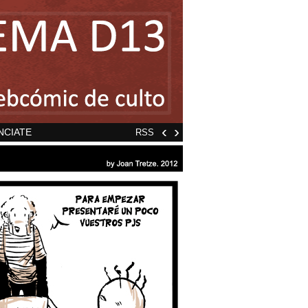
‹
›
NCIATE
RSS