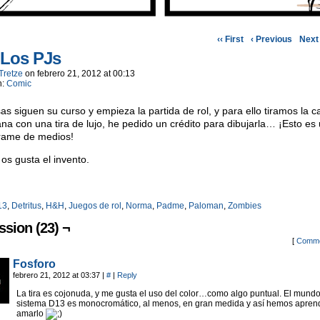
‹‹ First
‹ Previous
Next 
 Los PJs
Tretze
on
febrero 21, 2012
at
00:13
n:
Comic
as siguen su curso y empieza la partida de rol, y para ello tiramos la c
ana con una tira de lujo, he pedido un crédito para dibujarla… ¡Esto es
rame de medios!
 os gusta el invento.
13
,
Detritus
,
H&H
,
Juegos de rol
,
Norma
,
Padme
,
Paloman
,
Zombies
ssion (23) ¬
[
Comme
Fosforo
febrero 21, 2012 at 03:37
|
#
|
Reply
La tira es cojonuda, y me gusta el uso del color…como algo puntual. El mundo
sistema D13 es monocromático, al menos, en gran medida y así hemos apren
amarlo