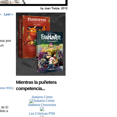
›
Last ››
asa por
 un
Mientras la puñetera
competencia...
nts RSS
]
Sukarra Cómic
Sidekick Chronicles
 de El
dido a
Las Crónicas PSN