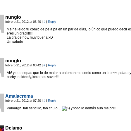
nunglo
febrero 21, 2012 at 03:40
|
#
|
Reply
Me he leido tu comic de pe a pa en un par de días, lo único que puedo decir e
eres un crack!!!!!
La tira de hoy, muy buena xD
Un saludo
nunglo
febrero 21, 2012 at 03:42
|
#
|
Reply
Ah! y que sepas que lo de matar a paloman me sentó como un tiro ¬¬ ¡aclara y
barby incident!¡¡keremos saver!!!!!
Amalacrema
febrero 21, 2012 at 07:20
|
#
|
Reply
Paloargh, tan sencillo, tan chulo…
y todo lo demás aún mejor!!!
Delamo